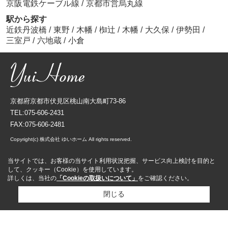
京阪電鉄ケーブル線
/
京都市営烏丸線
駅から探す
近鉄丹波橋
/
東野
/
木幡
/
椥辻
/
木幡
/
大久保
/
伊勢田
/
三室戸
/
六地蔵
/
小倉
京都府京都市伏見区桃山南大島町73-86
TEL:075-606-2431
FAX:075-606-2481
Copyright(c) 株式会社 ゆいホーム All rights reserved.
当サイトでは、お客様の当サイト利用状況把握、サービス向上検討を目的と
して、クッキー（Cookie）を使用しています。
詳しくは、当社の
「Cookieの取扱いについて」
をご確認ください。
閉じる