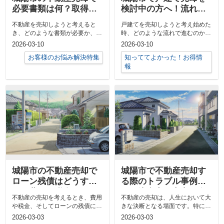
必要書類は何？取得や
検討中の方へ！流れや
費用も解説します
注意点を簡単にご紹介
不動産を売却しようと考えると
戸建てを売却しようと考え始めた
き、どのような書類が必要か、税
時、どのような流れで進むのか不
金や費用の準備は十分かと不安に
安や疑問はありませんか。特に城
2026-03-10
2026-03-10
感じる方は...
陽市エリ...
お客様のお悩み解決特集
知っててよかった！お得情
報
城陽市の不動産売却で
城陽市で不動産売却す
ローン残債はどうす
る際のトラブル事例
る？費用や税金のポイ
は？注意点や安心の進
不動産の売却を考えるとき、費用
不動産の売却は、人生において大
ントも紹介
め方も紹介
や税金、そしてローンの残債につ
きな決断となる場面です。特に相
いて不安や疑問を感じる方は多い
続や離婚といった出来事に直面し
2026-03-03
2026-03-03
のではな...
ている場...