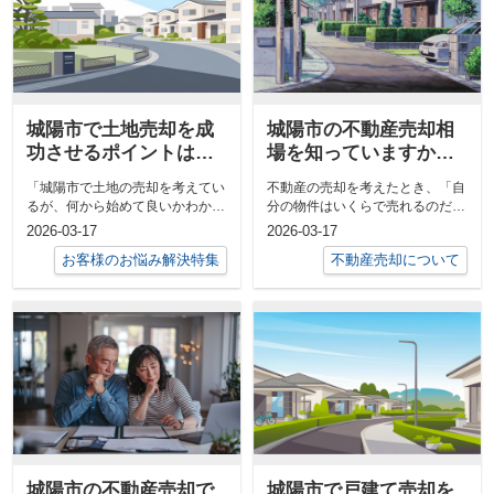
城陽市で土地売却を成
城陽市の不動産売却相
功させるポイントは？
場を知っていますか？
知っておきたい手順と
最新の売却価格や相場
「城陽市で土地の売却を考えてい
不動産の売却を考えたとき、「自
注意点も解説
情報を解説
るが、何から始めて良いかわから
分の物件はいくらで売れるのだろ
ない」とお悩みではありません
う」と気になる方は多いのではな
2026-03-17
2026-03-17
か。売却を...
いでしょ...
お客様のお悩み解決特集
不動産売却について
城陽市の不動産売却で
城陽市で戸建て売却を