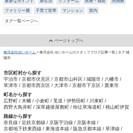
重要なポイント
新生活
リフォーム
医療・福祉
光熱費
ファミリー層
子育て世帯
マンション
室内
タグ一覧ページへ
ページトップへ
株式会社ゆいホーム
>
株式会社 ゆいホームのスタッフブログ記事一覧 | タグ:城
陽市
市区町村から探す
宇治市
/
京都市伏見区
/
京都市山科区
/
城陽市
/
八幡市
/
草津市
/
京都市西京区
/
大津市
/
京都市下京区
/
栗東市
町名から探す
広野町
/
木幡
/
小倉町
/
莵道
/
伊勢田町
/
川東町
/
西野大鳥井町
/
深草越後屋敷町
/
椥辻草海道町
/
桃山町伊賀
路線から探す
奈良線
/
近鉄京都線
/
京阪宇治線
/
京阪本線
/
京都地下鉄東西線
/
東海道本線
/
阪急京都本線
/
草津線
/