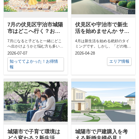
7月の伏見区宇治市城陽
伏見区や宇治市で新生
市はどこへ行く？お出
活を始めませんか サポ
かけスポットで家族時
ート体制や住みやすさ
7月になると子どもと一緒にどこ
4月は新生活を始める絶好のタイ
間を楽しもう
の特徴を紹介
へ出かけようかと悩む方も多いの
ミングです。しかし、「どの地域
ではないでしょうか。特にファミ
が暮らしやすい？」「住みやすさ
2026-07-07
2026-04-28
リーで暮ら...
やサポー...
知っててよかった！お得情
エリア情報
報
城陽市で子育て環境は
城陽市で戸建購入を考
どう変わる？新生活の
える新婚夫婦必見！理