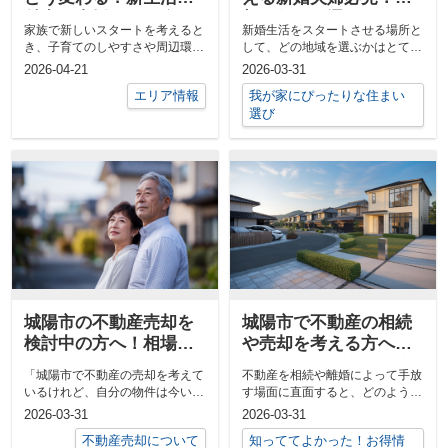
魅力と支援をご紹介
想の住まい選びのコツ
家族で新しいスタートを考えると
新婚生活をスタートさせる場所と
を紹介
き、子育てのしやすさや周辺環境
して、どの地域を選ぶかはとても
はとても気になるポイントです。
大切な決断です。城陽市での戸建
2026-04-21
2026-03-31
城陽市は...
購入は、...
エリア情報
我が家にぴったりな住まい
選び
城陽市の不動産売却を
城陽市で不動産の相続
検討中の方へ！相場の
や売却を考える方へ！
動向や価格の目安も紹
手続きや相談窓口の流
「城陽市で不動産の売却を考えて
不動産を相続や離婚によって手放
介
れをわかりやすく解説
いるけれど、自分の物件は今いく
す場面に直面すると、どのような
らくらいで売れるのだろう」「近
手続きや準備が必要なのか分から
2026-03-31
2026-03-31
隣と比べ...
ず、不安...
不動産売却について
知っててよかった！お得情