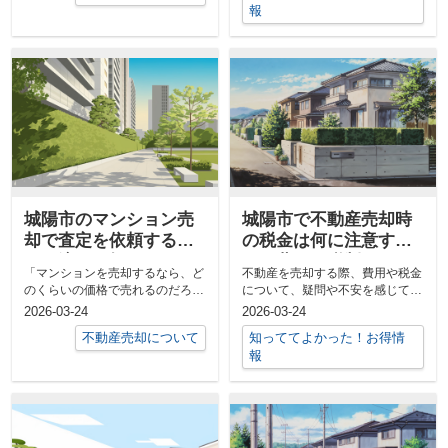
報
城陽市のマンション売
城陽市で不動産売却時
却で査定を依頼するな
の税金は何に注意すべ
ら？流れと押さえるポ
き？費用や税制のポイ
「マンションを売却するなら、ど
不動産を売却する際、費用や税金
イントをご紹介
ントも解説
のくらいの価格で売れるのだろ
について、疑問や不安を感じてい
う」と気になる方も多いのではな
ませんか？特に城陽市でご自宅や
2026-03-24
2026-03-24
いでしょう...
土地の売...
不動産売却について
知っててよかった！お得情
報