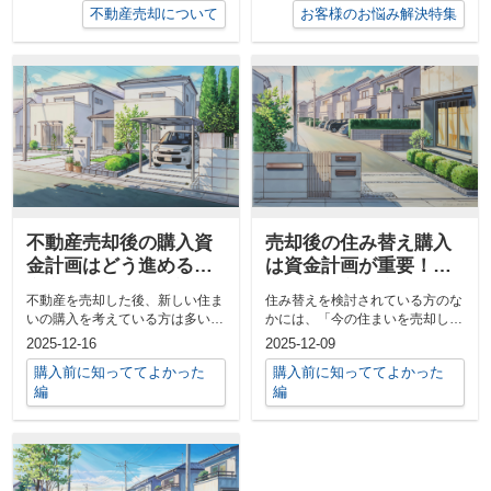
不動産売却について
お客様のお悩み解決特集
不動産売却後の購入資
売却後の住み替え購入
金計画はどう進める？
は資金計画が重要！安
安心して新生活を迎え
心の進め方と注意点を
不動産を売却した後、新しい住ま
住み替えを検討されている方のな
るコツも紹介
解説
いの購入を考えている方は多いの
かには、「今の住まいを売却して
ではないでしょうか。しかし、
新しい家を購入するには、どのよ
2025-12-16
2025-12-09
「売却益を...
うに資金...
購入前に知っててよかった
購入前に知っててよかった
編
編