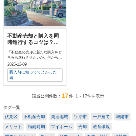
不動産売却と購入を同
時進行するコツは？流
れや注意点も整理して
「不動産の売却と新たな購入をど
紹介
ちらも進行させたいが、何から始
めてよいか分からない」「売り先
2025-12-09
行や買い...
購入前に知っててよかった
編
17
該当公開件数：
件
1～17
件を表示
タグ一覧
伏見区
不動産売却
周辺地域
宇治市
一戸建て
城陽市
メリット
梅雨時期
マイホーム
売却
教育環境