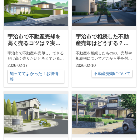
宇治市で不動産売却を
宇治市で相続した不動
高く売るコツは？実践
産売却はどうする？相
しやすい方法も紹介
続税や手続きの流れも
宇治市で不動産を売却し、できる
不動産を相続したものの、売却や
解説
だけ高く売りたいと考えている方
相続税についてどこから手を付け
は多いのではないでしょうか。大
ればよいか悩まれていませんか。
2026-02-17
2026-02-10
切な資産...
とくに宇...
知っててよかった！お得情
不動産売却について
報