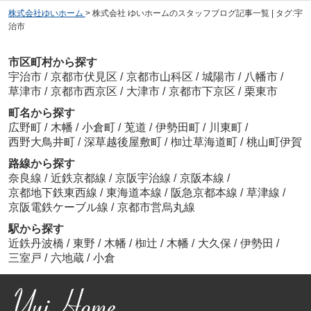
株式会社ゆいホーム
>
株式会社 ゆいホームのスタッフブログ記事一覧 | タグ:宇
治市
市区町村から探す
宇治市
/
京都市伏見区
/
京都市山科区
/
城陽市
/
八幡市
/
草津市
/
京都市西京区
/
大津市
/
京都市下京区
/
栗東市
町名から探す
広野町
/
木幡
/
小倉町
/
莵道
/
伊勢田町
/
川東町
/
西野大鳥井町
/
深草越後屋敷町
/
椥辻草海道町
/
桃山町伊賀
路線から探す
奈良線
/
近鉄京都線
/
京阪宇治線
/
京阪本線
/
京都地下鉄東西線
/
東海道本線
/
阪急京都本線
/
草津線
/
京阪電鉄ケーブル線
/
京都市営烏丸線
駅から探す
近鉄丹波橋
/
東野
/
木幡
/
椥辻
/
木幡
/
大久保
/
伊勢田
/
三室戸
/
六地蔵
/
小倉