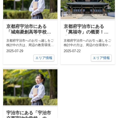
京都府宇治市にある
京都府宇治市にある
「城南菱創高等学校」
「萬福寺」の概要！歴
の概要！学習環境や校
史や特徴もご紹介
京都府宇治市へのお引っ越しをご
京都府宇治市へのお引っ越しをご
風もご紹介
検討中の方は、周辺の教育環境や
検討中の方は、周辺の住環境や文
通学先について関心をお持ちかも
化的な施設が気になるところでは
2025-07-29
2025-07-22
しれま...
ないで...
エリア情報
エリア情報
宇治市にある「宇治市