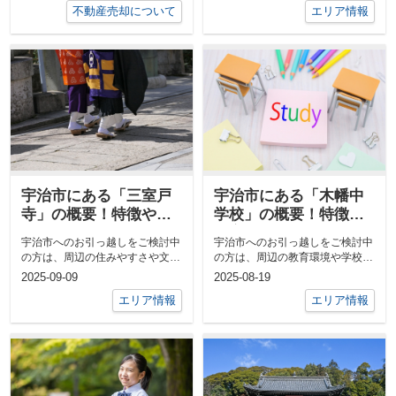
不動産売却について
エリア情報
宇治市にある「三室戸
宇治市にある「木幡中
寺」の概要！特徴や文
学校」の概要！特徴や
化財もご紹介
教育活動もご紹介
宇治市へのお引っ越しをご検討中
宇治市へのお引っ越しをご検討中
の方は、周辺の住みやすさや文化
の方は、周辺の教育環境や学校施
施設について気になっているかと
設について気になるのではないで
2025-09-09
2025-08-19
思います。...
しょう...
エリア情報
エリア情報