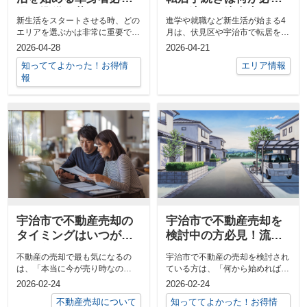
見！準備と暮らしのポ
要？流れと注意点をま
新生活をスタートさせる時、どの
進学や就職など新生活が始まる4
イントをご紹介
とめて解説
エリアを選ぶかは非常に重要で
月は、伏見区や宇治市で転居を予
す。特に単身での引越しとなる
定されている方が多くなる時期で
2026-04-28
2026-04-21
と、住みやす...
す。しか...
知っててよかった！お得情
エリア情報
報
宇治市で不動産売却の
宇治市で不動産売却を
タイミングはいつが良
検討中の方必見！流れ
い？高値を目指すため
やポイントを簡単にま
不動産の売却で最も気になるの
宇治市で不動産の売却を検討され
の流れを解説
とめました
は、「本当に今が売り時なの
ている方は、「何から始めればよ
か？」という点ではないでしょう
いのか」「どのくらい時間がかか
2026-02-24
2026-02-24
か。特に宇治市...
るのか」...
不動産売却について
知っててよかった！お得情