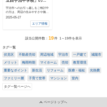
立西宇治中学校」の概
要！教育方針や支援制
宇治市へのお引っ越しをご検討中
度もご紹介
の方は、周辺の住みやすさや施設
について気になっているかと思い
2025-05-27
ます。...
エリア情報
19
該当公開件数：
件
1～19
件を表示
タグ一覧
伏見区
不動産売却
周辺地域
宇治市
一戸建て
城陽市
メリット
梅雨時期
マイホーム
売却
教育環境
重要なポイント
新生活
リフォーム
医療・福祉
光熱費
ファミリー層
子育て世帯
マンション
室内
タグ一覧ページへ
ページトップへ