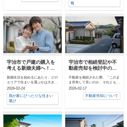
報
宇治市で戸建の購入を
宇治市で相続登記や不
考える新婚夫婦へ！エ
動産売却を検討中の方
リア選びや資金計画の
へ！売却時の注意点も
新婚生活を始めるにあたり、どの
不動産を相続された際、「このま
ポイントを紹介
紹介
エリアで住まいを選ぶかは大きな
ま所有して良いのか、それとも売
悩みの一つです。特に「宇治市で
った方が良いのか」と迷われてい
2026-02-24
2026-02-17
一戸建て...
る方は少...
我が家にぴったりな住まい
不動産売却について
選び