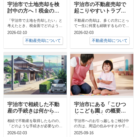
宇治市で土地売却を検
宇治市の不動産売却で
討中の方へ！税金の仕
起こりやすいトラブル
組みや注意点を詳しく
事例は？安心のための
「宇治市で土地を売却したい」と
不動産の売却は、多くの方にとっ
解説
防止策も紹介
考えたとき、税金面でどのような
て一生に何度も経験するものでは
ことに注意すべきか、不安や疑問
ありません。そのため宇治市で不
2026-02-10
2026-02-03
を感じて...
動産の売...
不動産売却について
不動産売却について
宇治市で相続した不動
宇治市にある「こひつ
産の手続きは何から始
じこども園」の概要！
める？売却までの流れ
特徴や食育支援もご紹
相続で不動産を取得したものの、
宇治市へのお引っ越しをご検討中
と注意点も解説
介
「どのような手続きが必要なの
の方は、周辺の住みやすさや子育
か」「手続きは難しいのか」と、
て環境が気になるかと思います。
2026-02-03
2025-09-16
戸惑ってし...
とくに、小...