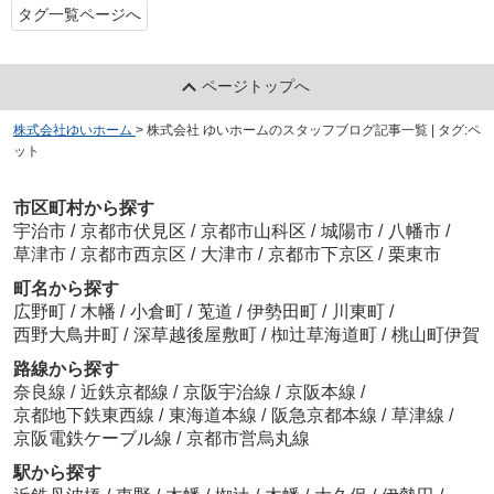
タグ一覧ページへ
ページトップへ
株式会社ゆいホーム
>
株式会社 ゆいホームのスタッフブログ記事一覧 | タグ:ペ
ット
市区町村から探す
宇治市
/
京都市伏見区
/
京都市山科区
/
城陽市
/
八幡市
/
草津市
/
京都市西京区
/
大津市
/
京都市下京区
/
栗東市
町名から探す
広野町
/
木幡
/
小倉町
/
莵道
/
伊勢田町
/
川東町
/
西野大鳥井町
/
深草越後屋敷町
/
椥辻草海道町
/
桃山町伊賀
路線から探す
奈良線
/
近鉄京都線
/
京阪宇治線
/
京阪本線
/
京都地下鉄東西線
/
東海道本線
/
阪急京都本線
/
草津線
/
京阪電鉄ケーブル線
/
京都市営烏丸線
駅から探す