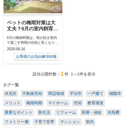
ペットの梅雨対策は大
丈夫？6月の室内飼育で
家族の健康を守る方法
6月の梅雨時期は、雨が続き室内
で過ごす時間が自然と長くなりま
す。その一方で、湿度の上昇や気
2026-06-16
温の変化に...
お客様のお悩み解決特集
1
該当公開件数：
件
1～1
件を表示
タグ一覧
伏見区
不動産売却
周辺地域
宇治市
一戸建て
城陽市
メリット
梅雨時期
マイホーム
売却
教育環境
重要なポイント
新生活
リフォーム
医療・福祉
光熱費
ファミリー層
子育て世帯
マンション
室内