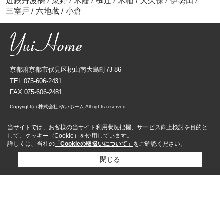
近鉄丹波橋
/
東野
/
木幡
/
椥辻
/
木幡
/
大久保
/
伊勢田
/
三室戸
/
六地蔵
/
小倉
京都府京都市伏見区桃山南大島町73-86
TEL:075-606-2431
FAX:075-606-2481
Copyright(c) 株式会社 ゆいホーム All rights reserved.
当サイトでは、お客様の当サイト利用状況把握、サービス向上検討を目的と
して、クッキー（Cookie）を使用しています。
詳しくは、当社の
「Cookieの取扱いについて」
をご確認ください。
閉じる
資料請求
来店予約
売却査定依頼