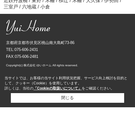
近鉄丹波橋
/
東野
/
木幡
/
椥辻
/
木幡
/
大久保
/
伊勢田
/
三室戸
/
六地蔵
/
小倉
京都府京都市伏見区桃山南大島町73-86
TEL:075-606-2431
FAX:075-606-2481
Copyright(c) 株式会社 ゆいホーム All rights reserved.
当サイトでは、お客様の当サイト利用状況把握、サービス向上検討を目的と
して、クッキー（Cookie）を使用しています。
詳しくは、当社の
「Cookieの取扱いについて」
をご確認ください。
閉じる
資料請求
来店予約
売却査定依頼