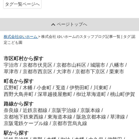
タグ一覧ページへ
ページトップへ
株式会社ゆいホーム
>
株式会社 ゆいホームのスタッフブログ記事一覧 | タグ:認
定こども園
市区町村から探す
宇治市
/
京都市伏見区
/
京都市山科区
/
城陽市
/
八幡市
/
草津市
/
京都市西京区
/
大津市
/
京都市下京区
/
栗東市
町名から探す
広野町
/
木幡
/
小倉町
/
莵道
/
伊勢田町
/
川東町
/
西野大鳥井町
/
深草越後屋敷町
/
椥辻草海道町
/
桃山町伊賀
路線から探す
奈良線
/
近鉄京都線
/
京阪宇治線
/
京阪本線
/
京都地下鉄東西線
/
東海道本線
/
阪急京都本線
/
草津線
/
京阪電鉄ケーブル線
/
京都市営烏丸線
駅から探す