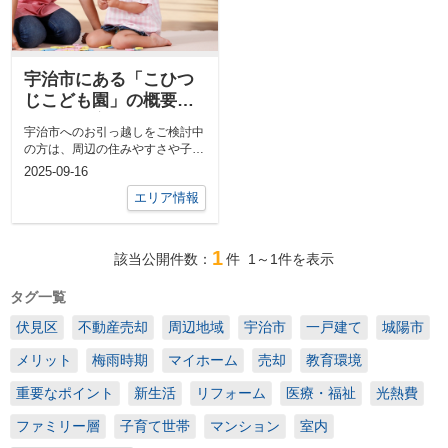
宇治市にある「こひつ
じこども園」の概要！
特徴や食育支援もご紹
宇治市へのお引っ越しをご検討中
介
の方は、周辺の住みやすさや子育
て環境が気になるかと思います。
2025-09-16
とくに、小...
エリア情報
1
該当公開件数：
件
1～1
件を表示
タグ一覧
伏見区
不動産売却
周辺地域
宇治市
一戸建て
城陽市
メリット
梅雨時期
マイホーム
売却
教育環境
重要なポイント
新生活
リフォーム
医療・福祉
光熱費
ファミリー層
子育て世帯
マンション
室内