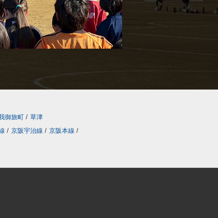
我御旅町
/
草津
線
/
京阪宇治線
/
京阪本線
/