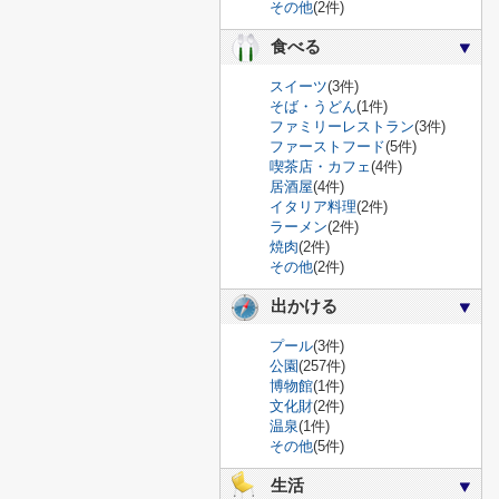
その他
(2件)
食べる
スイーツ
(3件)
そば・うどん
(1件)
ファミリーレストラン
(3件)
ファーストフード
(5件)
喫茶店・カフェ
(4件)
居酒屋
(4件)
イタリア料理
(2件)
ラーメン
(2件)
焼肉
(2件)
その他
(2件)
出かける
プール
(3件)
公園
(257件)
博物館
(1件)
文化財
(2件)
温泉
(1件)
その他
(5件)
生活