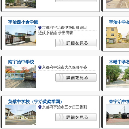
宇治西小倉学園
宇治中学
京都府宇治市伊勢田町遊田
近鉄京都線 伊勢田駅
南宇治中学校
木幡中学
京都府宇治市大久保町平盛
黄檗中学校（宇治黄檗学園）
東宇治中
京都府宇治市五ケ庄三番割