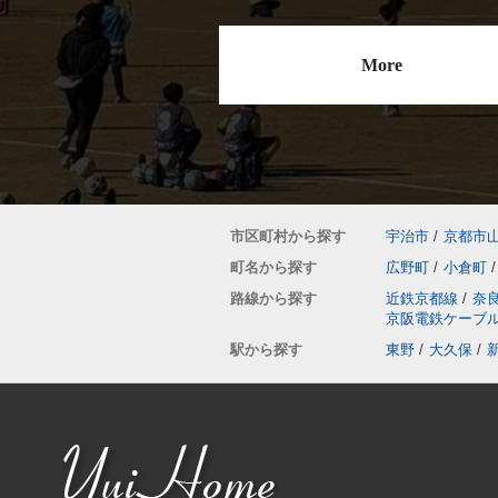
More
市区町村から探す
宇治市
/
京都市
町名から探す
広野町
/
小倉町
/
路線から探す
近鉄京都線
/
奈
京阪電鉄ケーブ
駅から探す
東野
/
大久保
/