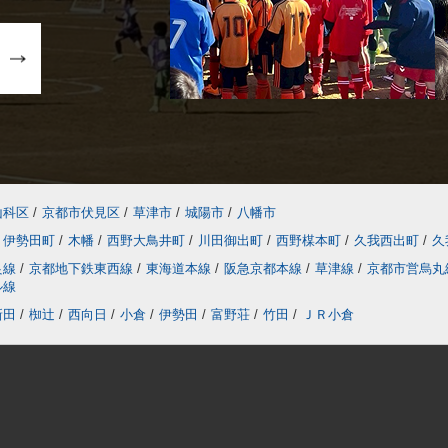
山科区
/
京都市伏見区
/
草津市
/
城陽市
/
八幡市
伊勢田町
/
木幡
/
西野大鳥井町
/
川田御出町
/
西野楳本町
/
久我西出町
/
久
良線
/
京都地下鉄東西線
/
東海道本線
/
阪急京都本線
/
草津線
/
京都市営烏丸
ル線
新田
/
椥辻
/
西向日
/
小倉
/
伊勢田
/
富野荘
/
竹田
/
ＪＲ小倉