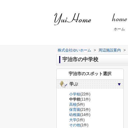
ホーム
株式会社ゆいホーム
>
周辺施設案内
>
宇治市の中学校
宇治市のスポット選択
学ぶ
小学校
(22件)
中学校
(11件)
高校
(5件)
保育園
(21件)
幼稚園
(14件)
大学
(1件)
その他
(1件)