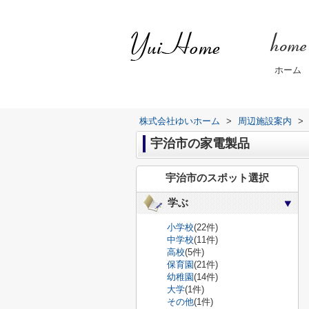
ホーム
株式会社ゆいホーム
>
周辺施設案内
>
宇治市の家電製品
宇治市のスポット選択
学ぶ
小学校
(22件)
中学校
(11件)
高校
(5件)
保育園
(21件)
幼稚園
(14件)
大学
(1件)
その他
(1件)