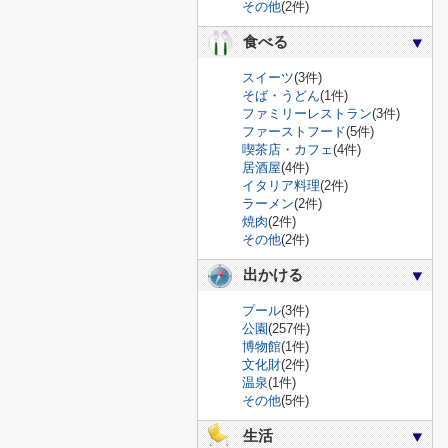
その他
(2件)
食べる
スイーツ
(3件)
そば・うどん
(1件)
ファミリーレストラン
(3件)
ファーストフード
(5件)
喫茶店・カフェ
(4件)
居酒屋
(4件)
イタリア料理
(2件)
ラーメン
(2件)
焼肉
(2件)
その他
(2件)
出かける
プール
(3件)
公園
(257件)
博物館
(1件)
文化財
(2件)
温泉
(1件)
その他
(5件)
生活