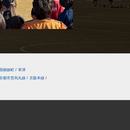
我御旅町
/
草津
京都市営烏丸線
/
京阪本線
/