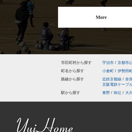
More
市区町村から探す
宇治市
/
京都市
町名から探す
小倉町
/
伊勢田
路線から探す
近鉄京都線
/
奈
京阪電鉄ケーブ
駅から探す
東野
/
椥辻
/
大