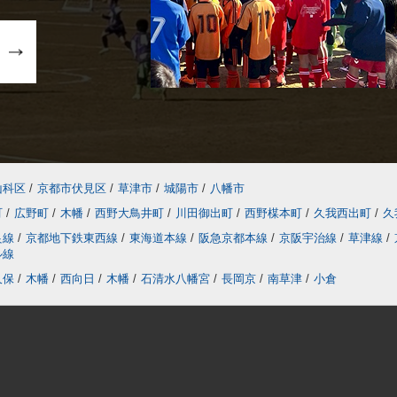
山科区
/
京都市伏見区
/
草津市
/
城陽市
/
八幡市
町
/
広野町
/
木幡
/
西野大鳥井町
/
川田御出町
/
西野楳本町
/
久我西出町
/
久
良線
/
京都地下鉄東西線
/
東海道本線
/
阪急京都本線
/
京阪宇治線
/
草津線
/
ル線
久保
/
木幡
/
西向日
/
木幡
/
石清水八幡宮
/
長岡京
/
南草津
/
小倉