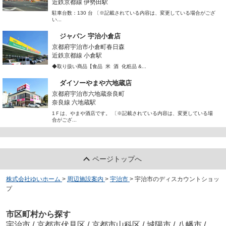
近鉄京都線 伊勢田駅
駐車台数：130 台 〔※記載されている内容は、変更している場合がござ
い...
ジャパン 宇治小倉店
京都府宇治市小倉町春日森
近鉄京都線 小倉駅
◆取り扱い商品【食品 米 酒 化粧品 &...
ダイソーやまや六地蔵店
京都府宇治市六地蔵奈良町
奈良線 六地蔵駅
1Ｆは、やまや酒店です。 〔※記載されている内容は、変更している場
合がござ...
ページトップへ
株式会社ゆいホーム
>
周辺施設案内
>
宇治市
>
宇治市のディスカウントショッ
プ
市区町村から探す
宇治市
/
京都市伏見区
/
京都市山科区
/
城陽市
/
八幡市
/