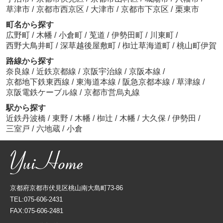
草津市
/
京都市西京区
/
大津市
/
京都市下京区
/
栗東市
町名から探す
広野町
/
木幡
/
小倉町
/
莵道
/
伊勢田町
/
川東町
/
西野大鳥井町
/
深草越後屋敷町
/
椥辻草海道町
/
桃山町伊賀
路線から探す
奈良線
/
近鉄京都線
/
京阪宇治線
/
京阪本線
/
京都地下鉄東西線
/
東海道本線
/
阪急京都本線
/
草津線
/
京阪電鉄ケーブル線
/
京都市営烏丸線
駅から探す
近鉄丹波橋
/
東野
/
木幡
/
椥辻
/
木幡
/
大久保
/
伊勢田
/
三室戸
/
六地蔵
/
小倉
京都府京都市伏見区桃山南大島町73-86
TEL:075-606-2431
FAX:075-606-2481