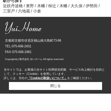
駅から探す
近鉄丹波橋
/
東野
/
木幡
/
椥辻
/
木幡
/
大久保
/
伊勢田
/
三室戸
/
六地蔵
/
小倉
京都府京都市伏見区桃山南大島町73-86
TEL:075-606-2431
FAX:075-606-2481
Copyright(c) 株式会社 ゆいホーム All rights reserved.
当サイトでは、お客様の当サイト利用状況把握、サービス向上検討を目的と
して、クッキー（Cookie）を使用しています。
詳しくは、当社の
「Cookieの取扱いについて」
をご確認ください。
閉じる
資料請求
来店予約
売却査定依頼