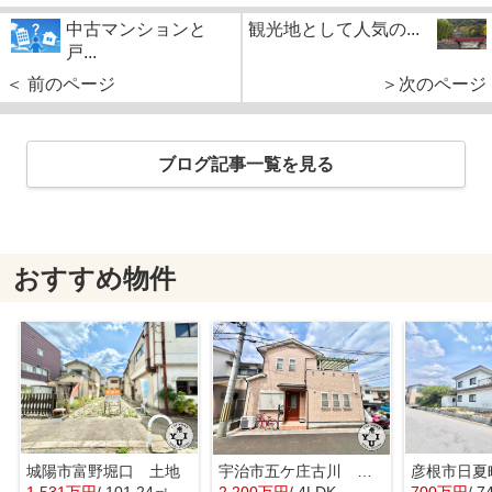
中古マンションと
観光地として人気の...
戸...
＜ 前のページ
＞次のページ
ブログ記事一覧を見る
おすすめ物件
城陽市富野堀口 土地
宇治市五ケ庄古川 オーナーチェンジ 中古戸建
彦根市日夏
1,531万円
/ 101.24㎡
2,200万円
/ 4LDK
700万円
/ 7