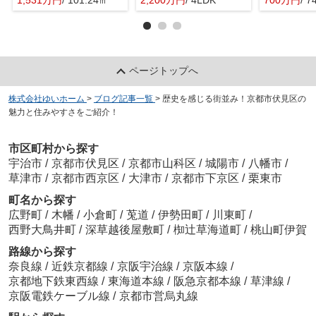
ページトップへ
株式会社ゆいホーム
>
ブログ記事一覧
>
歴史を感じる街並み！京都市伏見区の
魅力と住みやすさをご紹介！
市区町村から探す
宇治市
/
京都市伏見区
/
京都市山科区
/
城陽市
/
八幡市
/
草津市
/
京都市西京区
/
大津市
/
京都市下京区
/
栗東市
町名から探す
広野町
/
木幡
/
小倉町
/
莵道
/
伊勢田町
/
川東町
/
西野大鳥井町
/
深草越後屋敷町
/
椥辻草海道町
/
桃山町伊賀
路線から探す
奈良線
/
近鉄京都線
/
京阪宇治線
/
京阪本線
/
京都地下鉄東西線
/
東海道本線
/
阪急京都本線
/
草津線
/
京阪電鉄ケーブル線
/
京都市営烏丸線