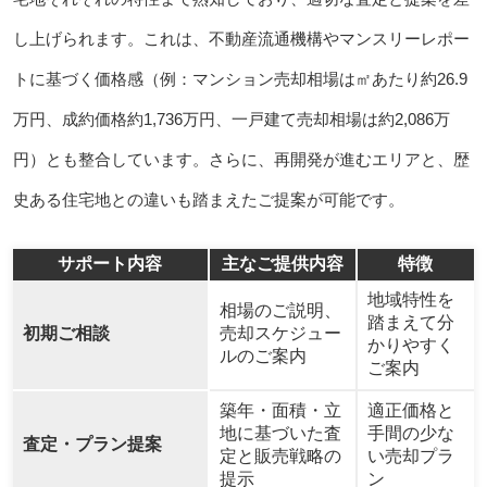
し上げられます。これは、不動産流通機構やマンスリーレポー
トに基づく価格感（例：マンション売却相場は㎡あたり約26.9
万円、成約価格約1,736万円、一戸建て売却相場は約2,086万
円）とも整合しています。さらに、再開発が進むエリアと、歴
史ある住宅地との違いも踏まえたご提案が可能です。
サポート内容
主なご提供内容
特徴
地域特性を
相場のご説明、
踏まえて分
初期ご相談
売却スケジュー
かりやすく
ルのご案内
ご案内
築年・面積・立
適正価格と
地に基づいた査
手間の少な
査定・プラン提案
定と販売戦略の
い売却プラ
提示
ン