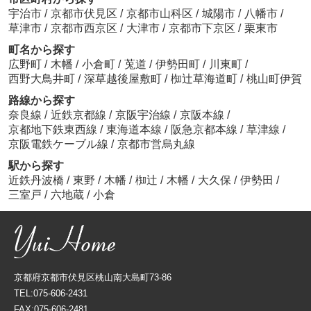
宇治市
/
京都市伏見区
/
京都市山科区
/
城陽市
/
八幡市
/
草津市
/
京都市西京区
/
大津市
/
京都市下京区
/
栗東市
町名から探す
広野町
/
木幡
/
小倉町
/
莵道
/
伊勢田町
/
川東町
/
西野大鳥井町
/
深草越後屋敷町
/
椥辻草海道町
/
桃山町伊賀
路線から探す
奈良線
/
近鉄京都線
/
京阪宇治線
/
京阪本線
/
京都地下鉄東西線
/
東海道本線
/
阪急京都本線
/
草津線
/
京阪電鉄ケーブル線
/
京都市営烏丸線
駅から探す
近鉄丹波橋
/
東野
/
木幡
/
椥辻
/
木幡
/
大久保
/
伊勢田
/
三室戸
/
六地蔵
/
小倉
京都府京都市伏見区桃山南大島町73-86
TEL:075-606-2431
FAX:075-606-2481