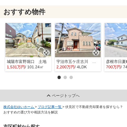
おすすめ物件
城陽市富野堀口 土地
宇治市五ケ庄古川 オーナーチェンジ 中古戸建
彦根市日夏
1,531万円
/ 101.24㎡
2,200万円
/ 4LDK
700万円
/ 7
ページトップへ
株式会社ゆいホーム
>
ブログ記事一覧
>
伏見区で不動産売却業者を探すなら？
おすすめの選び方や相談方法を解説
市区町村から探す