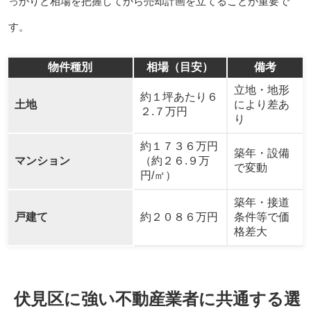
っかりと相場を把握してから売却計画を立てることが重要で
す。
物件種別
相場（目安）
備考
立地・地形
約１坪あたり６
土地
により差あ
２.７万円
り
約１７３６万円
築年・設備
マンション
（約２６.９万
で変動
円/㎡）
築年・接道
戸建て
約２０８６万円
条件等で価
格差大
伏見区に強い不動産業者に共通する選