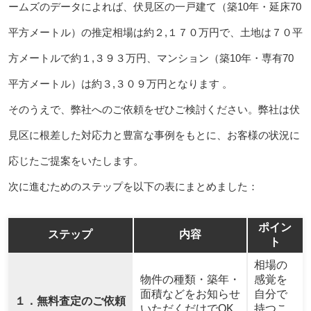
ームズのデータによれば、伏見区の一戸建て（築10年・延床70
平方メートル）の推定相場は約２,１７０万円で、土地は７０平
方メートルで約１,３９３万円、マンション（築10年・専有70
平方メートル）は約３,３０９万円となります 。
そのうえで、弊社へのご依頼をぜひご検討ください。弊社は伏
見区に根差した対応力と豊富な事例をもとに、お客様の状況に
応じたご提案をいたします。
次に進むためのステップを以下の表にまとめました：
ポイン
ステップ
内容
ト
相場の
物件の種類・築年・
感覚を
面積などをお知らせ
自分で
１．無料査定のご依頼
いただくだけでOK
持つこ