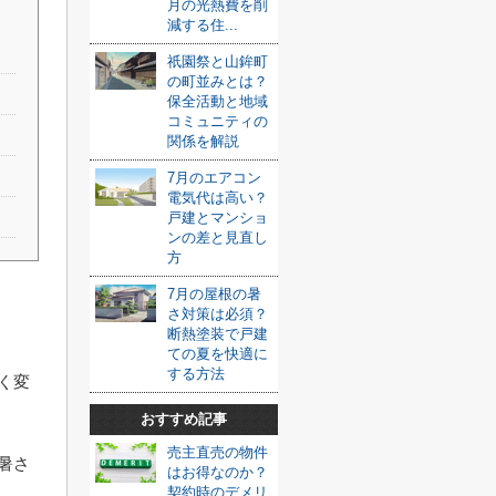
月の光熱費を削
減する住...
祇園祭と山鉾町
の町並みとは？
保全活動と地域
コミュニティの
関係を解説
7月のエアコン
電気代は高い？
戸建とマンショ
ンの差と見直し
方
7月の屋根の暑
さ対策は必須？
断熱塗装で戸建
ての夏を快適に
する方法
く変
おすすめ記事
売主直売の物件
暑さ
はお得なのか？
契約時のデメリ