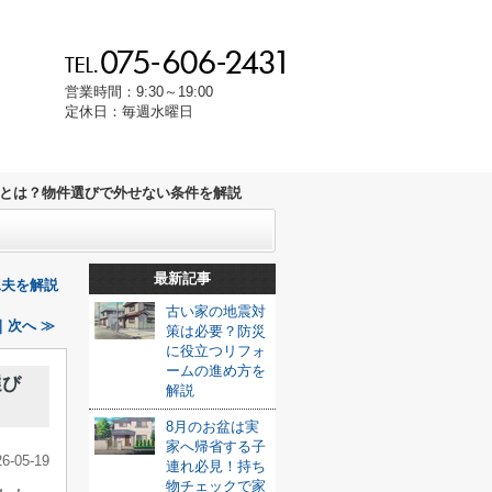
営業時間：9:30～19:00
定休日：毎週水曜日
とは？物件選びで外せない条件を解説
最新記事
工夫を解説
古い家の地震対
次へ ≫
策は必要？防災
に役立つリフォ
ームの進め方を
選び
解説
8月のお盆は実
家へ帰省する子
26-05-19
連れ必見！持ち
物チェックで家