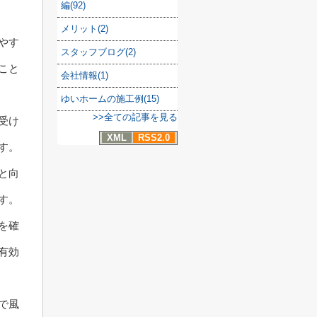
編(92)
メリット(2)
やす
スタッフブログ(2)
こと
会社情報(1)
ゆいホームの施工例(15)
>>全ての記事を見る
受け
XML
RSS2.0
す。
と向
す。
を確
有効
で風