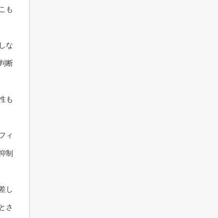
こも
しな
判断
性も
フィ
抑制
差し
とさ