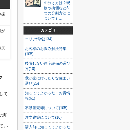
の分け方は？現
物や換価など3
つの分割方法に
つ採
ついても...
カテゴリ
風が
エリア情報(134)
適度
お客様のお悩み解決特集
(105)
後悔しない住宅設備の選び
方(10)
ク
我が家にぴったりな住まい
選び(25)
知っててよかった！お得情
して
報(61)
不動産売却について(105)
の離
注文建築について(10)
てい
購入前に知っててよかった