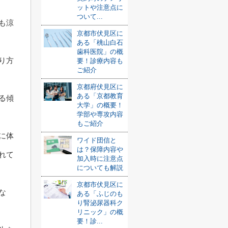
ットや注意点に
ついて...
も涼
京都市伏見区に
ある「桃山白石
歯科医院」の概
り方
要！診療内容も
ご紹介
京都府伏見区に
ある「京都教育
る傾
大学」の概要！
学部や専攻内容
もご紹介
に体
ワイド団信と
は？保障内容や
れて
加入時に注意点
についても解説
京都市伏見区に
な
ある「ふじのも
り腎泌尿器科ク
リニック」の概
要！診...