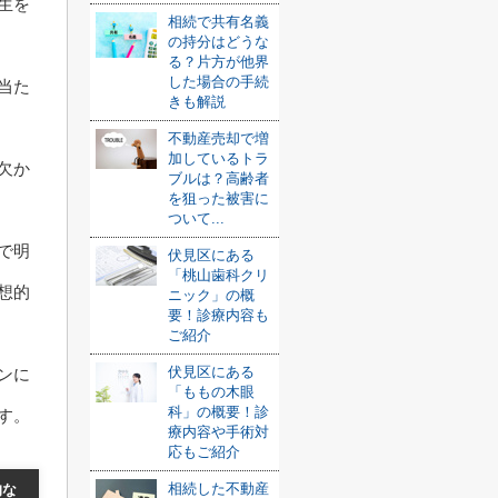
生を
相続で共有名義
の持分はどうな
る？片方が他界
した場合の手続
当た
きも解説
不動産売却で増
加しているトラ
欠か
ブルは？高齢者
を狙った被害に
ついて...
で明
伏見区にある
「桃山歯科クリ
想的
ニック」の概
要！診療内容も
ご紹介
伏見区にある
ンに
「ももの木眼
科」の概要！診
す。
療内容や手術対
応もご紹介
相続した不動産
的な