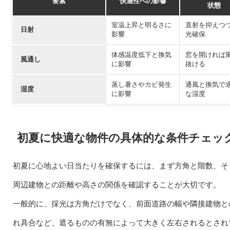
要素
快適性への影響
状態
室温上昇と明るさに
直射を抑えつ
日射
影響
光確保
体感温度低下と換気
窓を開ければ
風通し
に影響
抜ける
蒸し暑さやカビ発生
通風と換気で
湿度
に影響
な湿度
初夏に快適な物件の具体的な条件チェッ
初夏に心地よい日当たりを確保するには、まず方角と階数、そ
周辺建物との距離や高さの関係を確認することが大切です。
一般的に、採光は方角だけでなく、前面道路の幅や隣接建物と
れ具合など、遮るものの有無によって大きく左右されるとされ