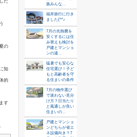
した
族みんな...
福井旅行に行き
ました(^^♪
う
7月の光熱費を
安くするには住
み替えも検討を
夏の
戸建とマンショ
ンの違...
猛暑でも安心な
に知
住宅選び！子ど
もと高齢者を守
体的
る住まいの条件
7月の物件選び
で迷わない見分
け方？日当たり
ます
と風通しが良い
住まいの...
戸建とマンショ
。
ンどちらが省エ
ネ設備向き？7