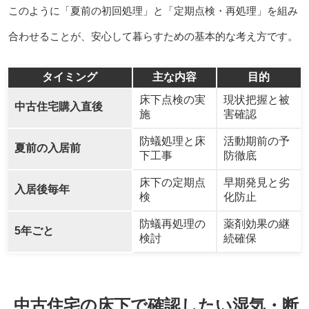
このように「夏前の初回処理」と「定期点検・再処理」を組み
合わせることが、安心して暮らすための基本的な考え方です。
タイミング
主な内容
目的
床下点検の実
現状把握と被
中古住宅購入直後
施
害確認
防蟻処理と床
活動期前の予
夏前の入居前
下工事
防徹底
床下の定期点
早期発見と劣
入居後毎年
検
化防止
防蟻再処理の
薬剤効果の継
5年ごと
検討
続確保
中古住宅の床下で確認したい湿気・断