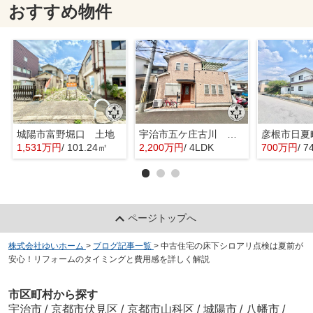
おすすめ物件
城陽市富野堀口 土地
宇治市五ケ庄古川 オーナーチェンジ 中古戸建
彦根市日夏
1,531万円
/ 101.24㎡
2,200万円
/ 4LDK
700万円
/ 7
ページトップへ
株式会社ゆいホーム
>
ブログ記事一覧
>
中古住宅の床下シロアリ点検は夏前が
安心！リフォームのタイミングと費用感を詳しく解説
市区町村から探す
宇治市
/
京都市伏見区
/
京都市山科区
/
城陽市
/
八幡市
/