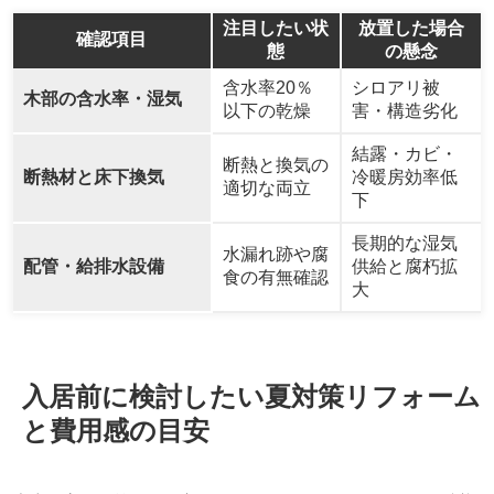
注目したい状
放置した場合
確認項目
態
の懸念
含水率20％
シロアリ被
木部の含水率・湿気
以下の乾燥
害・構造劣化
結露・カビ・
断熱と換気の
断熱材と床下換気
冷暖房効率低
適切な両立
下
長期的な湿気
水漏れ跡や腐
配管・給排水設備
供給と腐朽拡
食の有無確認
大
入居前に検討したい夏対策リフォーム
と費用感の目安