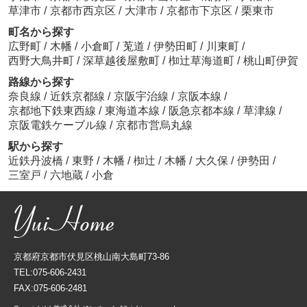
草津市
/
京都市西京区
/
大津市
/
京都市下京区
/
栗東市
町名から探す
広野町
/
木幡
/
小倉町
/
莵道
/
伊勢田町
/
川東町
/
西野大鳥井町
/
深草越後屋敷町
/
椥辻草海道町
/
桃山町伊賀
路線から探す
奈良線
/
近鉄京都線
/
京阪宇治線
/
京阪本線
/
京都地下鉄東西線
/
東海道本線
/
阪急京都本線
/
草津線
/
京阪電鉄ケーブル線
/
京都市営烏丸線
駅から探す
近鉄丹波橋
/
東野
/
木幡
/
椥辻
/
木幡
/
大久保
/
伊勢田
/
三室戸
/
六地蔵
/
小倉
京都府京都市伏見区桃山南大島町73-86
TEL:075-606-2431
FAX:075-606-2481