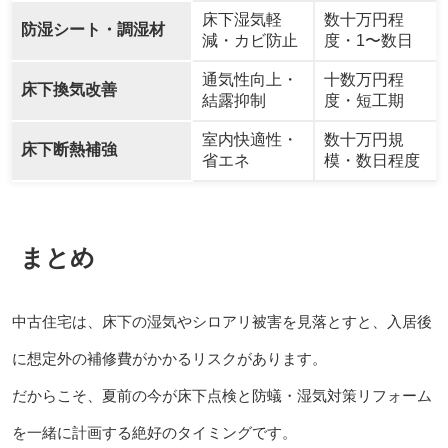
床下湿気軽
数十万円程
防湿シート・調湿材
減・カビ防止
度・1〜数日
通気性向上・
十数万円程
床下換気改善
結露抑制
度・短工期
室内快適性・
数十万円規
床下断熱補強
省エネ
模・数日程度
まとめ
中古住宅は、床下の湿気やシロアリ被害を見落とすと、入居後
に想定外の補修費がかかるリスクがあります。
だからこそ、夏前の今が床下点検と防蟻・湿気対策リフォーム
を一緒に計画する絶好のタイミングです。