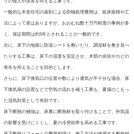
リの侵入や加害を抑える工事です。
一般的な木造住宅の薬剤による防蟻処理費用は、延床面積や工
法によって差はありますが、おおむね数十万円程度の事例が多
く、保証期間は約5年とされることが一般的です。
次に、床下の地面に防湿シートを敷いたり、調湿材を敷き並べ
たりする工事は、床下の湿度を安定させ、木部の劣化やカビの
発生を抑えることを目的とします。
さらに、床下換気口の位置や数により通気が不十分な場合、床
下換気扇の設置などで空気の流れを補う工事も、夏場のこもっ
た湿気対策として有効です。
床下断熱の補強は、床裏に断熱材を取り付けることで、外気温
の影響を受けにくくし、夏の冷房効率を高める工事です。
床下断熱リフォームの費用相場は、施工方法や使用する断熱材