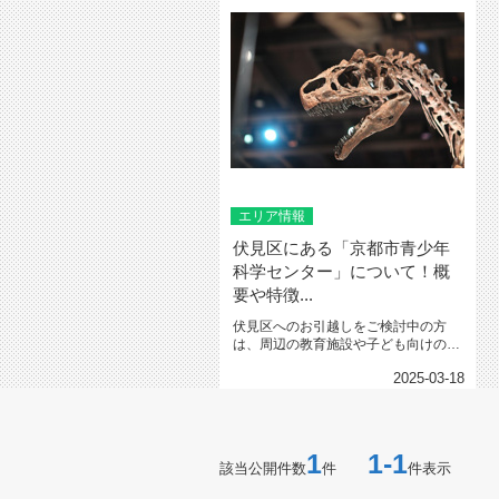
エリア情報
伏見区にある「京都市青少年
科学センター」について！概
要や特徴...
伏見区へのお引越しをご検討中の方
は、周辺の教育施設や子ども向けの施
設について気になるのではないで...
2025-03-18
1
1-1
該当公開件数
件
件表示