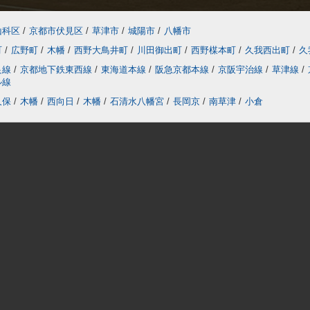
山科区
/
京都市伏見区
/
草津市
/
城陽市
/
八幡市
町
/
広野町
/
木幡
/
西野大鳥井町
/
川田御出町
/
西野楳本町
/
久我西出町
/
久
良線
/
京都地下鉄東西線
/
東海道本線
/
阪急京都本線
/
京阪宇治線
/
草津線
/
ル線
久保
/
木幡
/
西向日
/
木幡
/
石清水八幡宮
/
長岡京
/
南草津
/
小倉