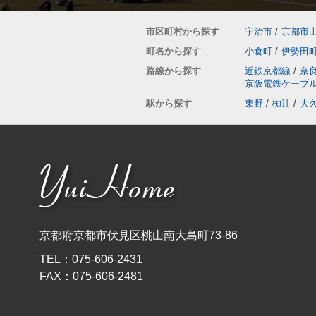
市区町村から探す
宇治市
/
京都市
町名から探す
小倉町
/
伊勢田
路線から探す
近鉄京都線
/
奈
京阪電鉄ケーブ
駅から探す
東野
/
椥辻
/
大
京都府京都市伏見区桃山南大島町73-86
TEL：
075-606-2431
FAX：
075-606-2481