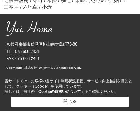
近鉄丹波橋
/
東野
/
木幡
/
椥辻
/
木幡
/
大久保
/
伊勢田
/
三室戸
/
六地蔵
/
小倉
京都府京都市伏見区桃山南大島町73-86
TEL:075-606-2431
FAX:075-606-2481
Copyright(c) 株式会社 ゆいホーム All rights reserved.
当サイトでは、お客様の当サイト利用状況把握、サービス向上検討を目的と
して、クッキー（Cookie）を使用しています。
詳しくは、当社の
「Cookieの取扱いについて」
をご確認ください。
閉じる
資料請求
来店予約
売却査定依頼