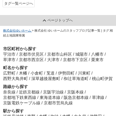
タグ一覧ページへ
ページトップへ
株式会社ゆいホーム
>
株式会社 ゆいホームのスタッフブログ記事一覧 | タグ:相
続土地国庫帰属
市区町村から探す
宇治市
/
京都市伏見区
/
京都市山科区
/
城陽市
/
八幡市
/
草津市
/
京都市西京区
/
大津市
/
京都市下京区
/
栗東市
町名から探す
広野町
/
木幡
/
小倉町
/
莵道
/
伊勢田町
/
川東町
/
西野大鳥井町
/
深草越後屋敷町
/
椥辻草海道町
/
桃山町伊賀
路線から探す
奈良線
/
近鉄京都線
/
京阪宇治線
/
京阪本線
/
京都地下鉄東西線
/
東海道本線
/
阪急京都本線
/
草津線
/
京阪電鉄ケーブル線
/
京都市営烏丸線
駅から探す