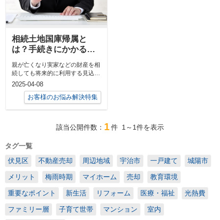
相続土地国庫帰属と
は？手続きにかかる費
用やメリットについて
親が亡くなり実家などの財産を相
も解説
続しても将来的に利用する見込み
がないなど、引き継いでから処理
2025-04-08
に困る...
お客様のお悩み解決特集
1
該当公開件数：
件
1～1
件を表示
タグ一覧
伏見区
不動産売却
周辺地域
宇治市
一戸建て
城陽市
メリット
梅雨時期
マイホーム
売却
教育環境
重要なポイント
新生活
リフォーム
医療・福祉
光熱費
ファミリー層
子育て世帯
マンション
室内