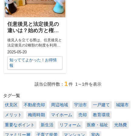
任意後見と法定後見の
違いは？始め方と権限
についてご紹介
後見人を立てる際は、任意後見と
法定後見の2種類の制度を利用で
きます。両者はいくつか違いがあ
2025-05-20
る制度...
知っててよかった！お得情
報
1
該当公開件数：
件
1～1
件を表示
タグ一覧
伏見区
不動産売却
周辺地域
宇治市
一戸建て
城陽市
メリット
梅雨時期
マイホーム
売却
教育環境
重要なポイント
新生活
リフォーム
医療・福祉
光熱費
ファミリー層
子育て世帯
マンション
室内