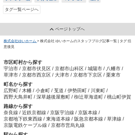
タグ一覧ページへ
ページトップへ
株式会社ゆいホーム
>
株式会社 ゆいホームのスタッフブログ記事一覧 | タグ:任
意後見
市区町村から探す
宇治市
/
京都市伏見区
/
京都市山科区
/
城陽市
/
八幡市
/
草津市
/
京都市西京区
/
大津市
/
京都市下京区
/
栗東市
町名から探す
広野町
/
木幡
/
小倉町
/
莵道
/
伊勢田町
/
川東町
/
西野大鳥井町
/
深草越後屋敷町
/
椥辻草海道町
/
桃山町伊賀
路線から探す
奈良線
/
近鉄京都線
/
京阪宇治線
/
京阪本線
/
京都地下鉄東西線
/
東海道本線
/
阪急京都本線
/
草津線
/
京阪電鉄ケーブル線
/
京都市営烏丸線
駅から探す