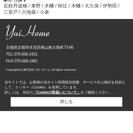
近鉄丹波橋
/
東野
/
木幡
/
椥辻
/
木幡
/
大久保
/
伊勢田
/
三室戸
/
六地蔵
/
小倉
京都府京都市伏見区桃山南大島町73-86
TEL:075-606-2431
FAX:075-606-2481
Copyright(c) 株式会社 ゆいホーム All rights reserved.
当サイトでは、お客様の当サイト利用状況把握、サービス向上検討を目的と
して、クッキー（Cookie）を使用しています。
詳しくは、当社の
「Cookieの取扱いについて」
をご確認ください。
閉じる
資料請求
来店予約
売却査定依頼