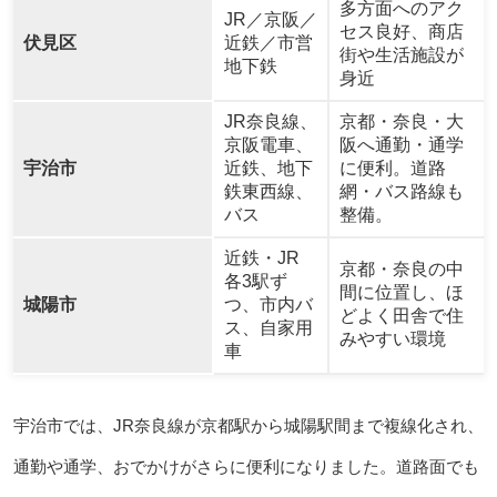
多方面へのアク
JR／京阪／
セス良好、商店
伏見区
近鉄／市営
街や生活施設が
地下鉄
身近
JR奈良線、
京都・奈良・大
京阪電車、
阪へ通勤・通学
宇治市
近鉄、地下
に便利。道路
鉄東西線、
網・バス路線も
バス
整備。
近鉄・JR
京都・奈良の中
各3駅ず
間に位置し、ほ
城陽市
つ、市内バ
どよく田舎で住
ス、自家用
みやすい環境
車
宇治市では、JR奈良線が京都駅から城陽駅間まで複線化され、
通勤や通学、おでかけがさらに便利になりました。道路面でも