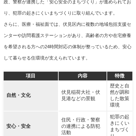
政、警察が連携した「安心安全のまちづくり」が進められてお
り、犯罪の起きにくいまちづくりに取り組んでいます。
さらに、医療・福祉面では、伏見区内に複数の地域包括支援セ
ンターや訪問看護ステーションがあり、高齢者の方や在宅療養
を希望される方への24時間対応の体制が整っているため、安心
して暮らせる住環境が支えられています。
項目
内容
特徴
歴史と自
伏見稲荷大社・伏
然が調和
自然・文化
見港などの景観
した散策
環境
犯罪の起
住民・行政・警察
きにくい
安心・安全
の連携による防犯
まちづく
活動
り