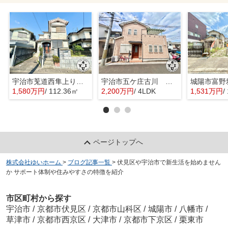
宇治市莵道西隼上り 土地
宇治市五ケ庄古川 オーナーチェンジ 中古戸建
城陽市富野
1,580万円
/ 112.36㎡
2,200万円
/ 4LDK
1,531万円
/
ページトップへ
株式会社ゆいホーム
>
ブログ記事一覧
>
伏見区や宇治市で新生活を始めません
か サポート体制や住みやすさの特徴を紹介
市区町村から探す
宇治市
/
京都市伏見区
/
京都市山科区
/
城陽市
/
八幡市
/
草津市
/
京都市西京区
/
大津市
/
京都市下京区
/
栗東市