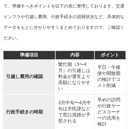
て、準備すべきポイントを以下の表に整理しております。交通
インフラや引越し費用、行政手続きの混雑状況など、具体的な
データをもとに分かりやすくまとめておりますので、ご確認く
ださい。
準備項目
内容
ポイント
繁忙期（3〜4
平日・午後
月）の引越しは
便や閑散期
引越し費用の確認
料金が通常より
の検討でコ
高額になりやす
スト削減
い
早めの訪問
3月中旬〜4月中
や行政サー
旬は市民課など
行政手続きの時期
ビスコーナ
で窓口混雑が予
ーの活用を
想される
検討