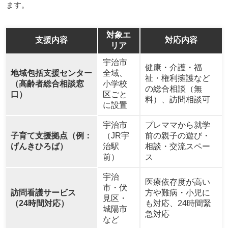
ます。
対象エ
支援内容
対応内容
リア
宇治市
健康・介護・福
地域包括支援センター
全域、
祉・権利擁護など
（高齢者総合相談窓
小学校
の総合相談（無
口）
区ごと
料）、訪問相談可
に設置
宇治市
プレママから就学
子育て支援拠点（例：
（JR宇
前の親子の遊び・
げんきひろば）
治駅
相談・交流スペー
前）
ス
宇治
医療依存度が高い
市・伏
訪問看護サービス
方や難病・小児に
見区・
（24時間対応）
も対応、24時間緊
城陽市
急対応
など