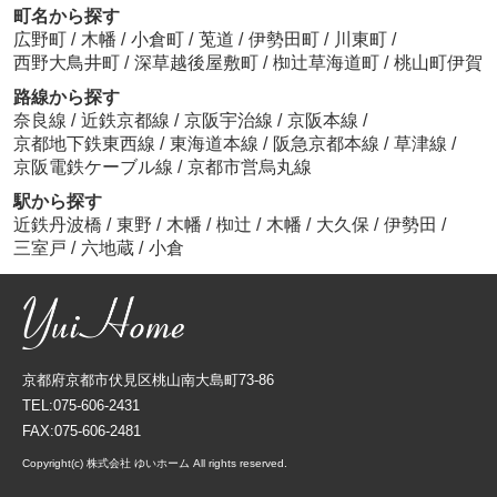
町名から探す
広野町
/
木幡
/
小倉町
/
莵道
/
伊勢田町
/
川東町
/
西野大鳥井町
/
深草越後屋敷町
/
椥辻草海道町
/
桃山町伊賀
路線から探す
奈良線
/
近鉄京都線
/
京阪宇治線
/
京阪本線
/
京都地下鉄東西線
/
東海道本線
/
阪急京都本線
/
草津線
/
京阪電鉄ケーブル線
/
京都市営烏丸線
駅から探す
近鉄丹波橋
/
東野
/
木幡
/
椥辻
/
木幡
/
大久保
/
伊勢田
/
三室戸
/
六地蔵
/
小倉
京都府京都市伏見区桃山南大島町73-86
TEL:075-606-2431
FAX:075-606-2481
Copyright(c) 株式会社 ゆいホーム All rights reserved.