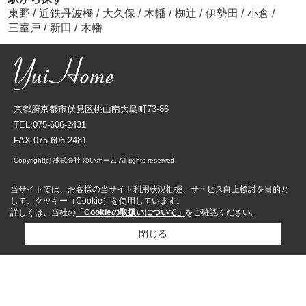
東野
/
近鉄丹波橋
/
大久保
/
木幡
/
椥辻
/
伊勢田
/
小倉
/
三室戸
/
新田
/
木幡
京都府京都市伏見区桃山南大島町73-86
TEL:075-606-2431
FAX:075-606-2481
Copyright(c) 株式会社 ゆいホーム All rights reserved.
当サイトでは、お客様の当サイト利用状況把握、サービス向上検討を目的と
して、クッキー（Cookie）を使用しています。
詳しくは、当社の
「Cookieの取扱いについて」
をご確認ください。
閉じる
資料請求
来店予約
売却査定依頼