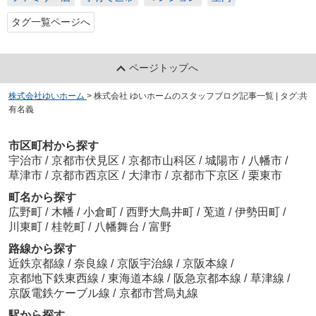
タグ一覧ページへ
ページトップへ
株式会社ゆいホーム
>
株式会社 ゆいホームのスタッフブログ記事一覧 | タグ:共
有名義
市区町村から探す
宇治市
/
京都市伏見区
/
京都市山科区
/
城陽市
/
八幡市
/
草津市
/
京都市西京区
/
大津市
/
京都市下京区
/
栗東市
町名から探す
広野町
/
木幡
/
小倉町
/
西野大鳥井町
/
莵道
/
伊勢田町
/
川東町
/
桂乾町
/
八幡舞台
/
富野
路線から探す
近鉄京都線
/
奈良線
/
京阪宇治線
/
京阪本線
/
京都地下鉄東西線
/
東海道本線
/
阪急京都本線
/
草津線
/
京阪電鉄ケーブル線
/
京都市営烏丸線
駅から探す