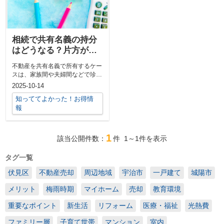
相続で共有名義の持分
はどうなる？片方が他
界した場合の手続きも
不動産を共有名義で所有するケー
解説
スは、家族間や夫婦間などで珍し
くありません。しかし、共有者の
2025-10-14
一人が亡く...
知っててよかった！お得情
報
1
該当公開件数：
件
1～1
件を表示
タグ一覧
伏見区
不動産売却
周辺地域
宇治市
一戸建て
城陽市
メリット
梅雨時期
マイホーム
売却
教育環境
重要なポイント
新生活
リフォーム
医療・福祉
光熱費
ファミリー層
子育て世帯
マンション
室内