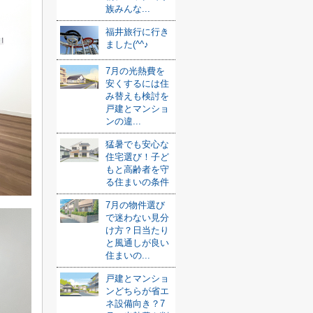
族みんな...
福井旅行に行き
ました(^^♪
7月の光熱費を
安くするには住
み替えも検討を
戸建とマンショ
ンの違...
猛暑でも安心な
住宅選び！子ど
もと高齢者を守
る住まいの条件
7月の物件選び
で迷わない見分
け方？日当たり
と風通しが良い
住まいの...
戸建とマンショ
ンどちらが省エ
ネ設備向き？7