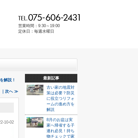
営業時間：9:30～19:00
定休日：毎週水曜日
最新記事
を解説！
古い家の地震対
｜次へ ≫
策は必要？防災
に役立つリフォ
ームの進め方を
解説
8月のお盆は実
22-10-02
家へ帰省する子
連れ必見！持ち
物チェックで家