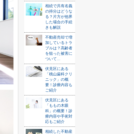
相続で共有名義
の持分はどうな
る？片方が他界
した場合の手続
きも解説
不動産売却で増
加しているトラ
ブルは？高齢者
を狙った被害に
ついて...
伏見区にある
「桃山歯科クリ
ニック」の概
要！診療内容も
ご紹介
伏見区にある
「ももの木眼
科」の概要！診
療内容や手術対
応もご紹介
相続した不動産