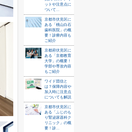
ットや注意点に
ついて...
京都市伏見区に
ある「桃山白石
歯科医院」の概
要！診療内容も
ご紹介
京都府伏見区に
ある「京都教育
大学」の概要！
学部や専攻内容
もご紹介
ワイド団信と
は？保障内容や
加入時に注意点
についても解説
京都市伏見区に
ある「ふじのも
り腎泌尿器科ク
リニック」の概
要！診...