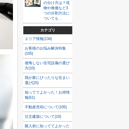
の分け方は？現
物や換価など3
つの分割方法に
ついても...
カテゴリ
エリア情報(134)
お客様のお悩み解決特集
(105)
後悔しない住宅設備の選び
方(10)
我が家にぴったりな住まい
選び(25)
知っててよかった！お得情
報(61)
不動産売却について(105)
注文建築について(10)
購入前に知っててよかった