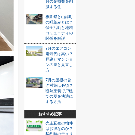
月の光熱費を削
減する住...
祇園祭と山鉾町
の町並みとは？
保全活動と地域
コミュニティの
関係を解説
7月のエアコン
電気代は高い？
戸建とマンショ
ンの差と見直し
方
7月の屋根の暑
さ対策は必須？
断熱塗装で戸建
ての夏を快適に
する方法
おすすめ記事
売主直売の物件
はお得なのか？
契約時のデメリ