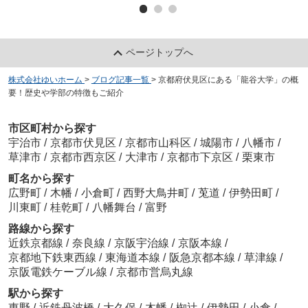
ページトップへ
株式会社ゆいホーム
>
ブログ記事一覧
>
京都府伏見区にある「龍谷大学」の概
要！歴史や学部の特徴もご紹介
市区町村から探す
宇治市
/
京都市伏見区
/
京都市山科区
/
城陽市
/
八幡市
/
草津市
/
京都市西京区
/
大津市
/
京都市下京区
/
栗東市
町名から探す
広野町
/
木幡
/
小倉町
/
西野大鳥井町
/
莵道
/
伊勢田町
/
川東町
/
桂乾町
/
八幡舞台
/
富野
路線から探す
近鉄京都線
/
奈良線
/
京阪宇治線
/
京阪本線
/
京都地下鉄東西線
/
東海道本線
/
阪急京都本線
/
草津線
/
京阪電鉄ケーブル線
/
京都市営烏丸線
駅から探す
東野
/
近鉄丹波橋
/
大久保
/
木幡
/
椥辻
/
伊勢田
/
小倉
/