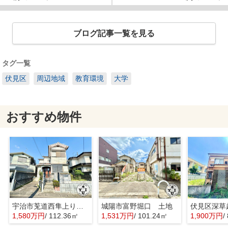
ブログ記事一覧を見る
タグ一覧
伏見区
周辺地域
教育環境
大学
おすすめ物件
宇治市莵道西隼上り 土地
城陽市富野堀口 土地
1,580万円
/ 112.36㎡
1,531万円
/ 101.24㎡
1,900万円
/