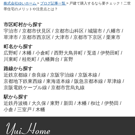
株式会社ゆいホーム
>
ブログ記事一覧
>
戸建て購入するなら要チェック！二世
帯住宅のメリットや注意点とは？
市区町村から探す
宇治市
/
京都市伏見区
/
京都市山科区
/
城陽市
/
八幡市
/
草津市
/
京都市西京区
/
大津市
/
京都市下京区
/
栗東市
町名から探す
広野町
/
木幡
/
小倉町
/
西野大鳥井町
/
莵道
/
伊勢田町
/
川東町
/
桂乾町
/
八幡舞台
/
富野
路線から探す
近鉄京都線
/
奈良線
/
京阪宇治線
/
京阪本線
/
京都地下鉄東西線
/
東海道本線
/
阪急京都本線
/
草津線
/
京阪電鉄ケーブル線
/
京都市営烏丸線
駅から探す
近鉄丹波橋
/
大久保
/
東野
/
新田
/
木幡
/
椥辻
/
伊勢田
/
小倉
/
三室戸
/
木幡