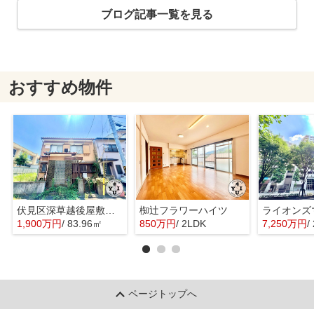
ブログ記事一覧を見る
おすすめ物件
伏見区深草越後屋敷町 土地
椥辻フラワーハイツ
1,900万円
/ 83.96㎡
850万円
/ 2LDK
7,250万円
/
ページトップへ