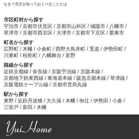
なる？売主が知っておくべきこととは
市区町村から探す
宇治市
/
京都市伏見区
/
京都市山科区
/
城陽市
/
八幡市
/
草津市
/
京都市西京区
/
大津市
/
京都市下京区
/
栗東市
町名から探す
広野町
/
木幡
/
小倉町
/
西野大鳥井町
/
莵道
/
伊勢田町
/
川東町
/
桂乾町
/
八幡舞台
/
富野
路線から探す
近鉄京都線
/
奈良線
/
京阪宇治線
/
京阪本線
/
京都地下鉄東西線
/
東海道本線
/
阪急京都本線
/
草津線
/
京阪電鉄ケーブル線
/
京都市営烏丸線
駅から探す
東野
/
近鉄丹波橋
/
大久保
/
木幡
/
椥辻
/
伊勢田
/
小倉
/
三室戸
/
新田
/
木幡