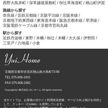
西野大鳥井町
/
深草越後屋敷町
/
椥辻草海道町
/
桃山町伊賀
路線から探す
奈良線
/
近鉄京都線
/
京阪宇治線
/
京阪本線
/
京都地下鉄東西線
/
東海道本線
/
阪急京都本線
/
草津線
/
京阪電鉄ケーブル線
/
京都市営烏丸線
駅から探す
近鉄丹波橋
/
東野
/
木幡
/
椥辻
/
木幡
/
大久保
/
伊勢田
/
三室戸
/
六地蔵
/
小倉
京都府京都市伏見区桃山南大島町73-86
TEL:075-606-2431
FAX:075-606-2481
Copyright(c) 株式会社 ゆいホーム All rights reserved.
当サイトでは、お客様の当サイト利用状況把握、サービス向上検討を目的と
して、クッキー（Cookie）を使用しています。