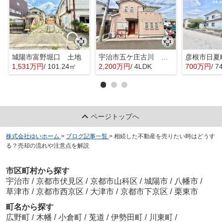
城陽市富野堀口 土地
宇治市五ケ庄古川 オーナーチェンジ 中古戸建
彦根市日夏
1,531万円
/ 101.24㎡
2,200万円
/ 4LDK
700万円
/ 7
ページトップへ
株式会社ゆいホーム
>
ブログ記事一覧
>
相続した不動産を売りたい時はどうす
る？売却の流れや注意点を解説
市区町村から探す
宇治市
/
京都市伏見区
/
京都市山科区
/
城陽市
/
八幡市
/
草津市
/
京都市西京区
/
大津市
/
京都市下京区
/
栗東市
町名から探す
広野町
/
木幡
/
小倉町
/
莵道
/
伊勢田町
/
川東町
/