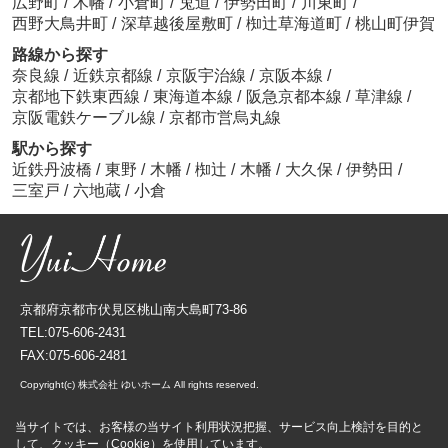
広野町
/
木幡
/
小倉町
/
莵道
/
伊勢田町
/
川東町
/
西野大鳥井町
/
深草越後屋敷町
/
椥辻草海道町
/
桃山町伊賀
路線から探す
奈良線
/
近鉄京都線
/
京阪宇治線
/
京阪本線
/
京都地下鉄東西線
/
東海道本線
/
阪急京都本線
/
草津線
/
京阪電鉄ケーブル線
/
京都市営烏丸線
駅から探す
近鉄丹波橋
/
東野
/
木幡
/
椥辻
/
木幡
/
大久保
/
伊勢田
/
三室戸
/
六地蔵
/
小倉
京都府京都市伏見区桃山南大島町73-86
TEL:075-606-2431
FAX:075-606-2481
Copyright(c) 株式会社 ゆいホーム All rights reserved.
当サイトでは、お客様の当サイト利用状況把握、サービス向上検討を目的と
して、クッキー（Cookie）を使用しています。