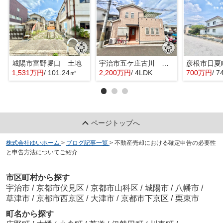
城陽市富野堀口 土地
宇治市五ケ庄古川 オーナーチェンジ 中古戸建
彦根市日夏
1,531万円
/ 101.24㎡
2,200万円
/ 4LDK
700万円
/ 7
ページトップへ
株式会社ゆいホーム
>
ブログ記事一覧
>
不動産売却における確定申告の必要性
と申告方法についてご紹介
市区町村から探す
宇治市
/
京都市伏見区
/
京都市山科区
/
城陽市
/
八幡市
/
草津市
/
京都市西京区
/
大津市
/
京都市下京区
/
栗東市
町名から探す