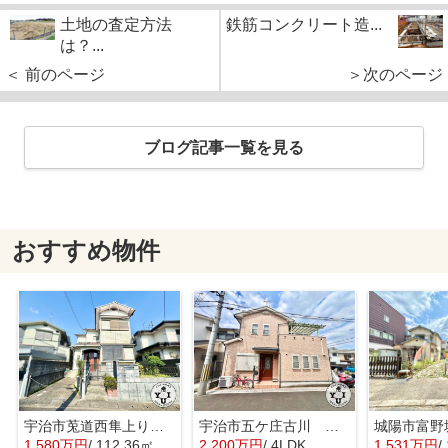
土地の査定方法
鉄筋コンクリート造...
は？...
＜ 前のページ
＞次のページ
ブログ記事一覧を見る
おすすめ物件
宇治市莵道西隼上り 土地
宇治市五ケ庄古川 オーナーチェンジ 中古戸建
城陽市富野
1,580万円
/ 112.36㎡
2,200万円
/ 4LDK
1,531万円
/