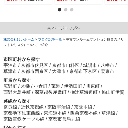
ページトップへ
株式会社ゆいホーム
>
ブログ記事一覧
>
中古ワンルームマンション投資のメリ
ットやリスクについてご紹介
市区町村から探す
宇治市
/
京都市伏見区
/
京都市山科区
/
城陽市
/
八幡市
/
草津市
/
京都市西京区
/
大津市
/
京都市下京区
/
栗東市
町名から探す
広野町
/
木幡
/
小倉町
/
莵道
/
伊勢田町
/
川東町
/
西野大鳥井町
/
深草越後屋敷町
/
椥辻草海道町
/
桃山町伊賀
路線から探す
奈良線
/
近鉄京都線
/
京阪宇治線
/
京阪本線
/
京都地下鉄東西線
/
東海道本線
/
阪急京都本線
/
草津線
/
京阪電鉄ケーブル線
/
京都市営烏丸線
駅から探す