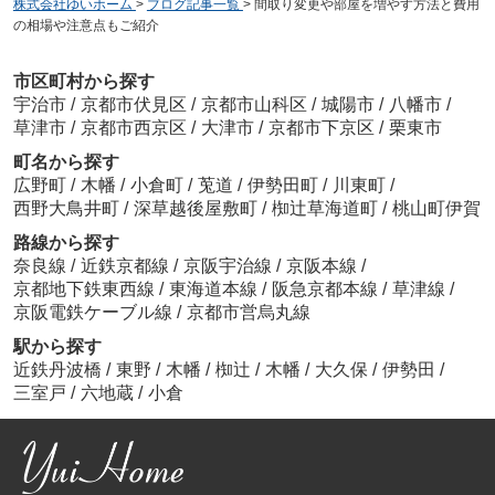
株式会社ゆいホーム
>
ブログ記事一覧
>
間取り変更や部屋を増やす方法と費用
の相場や注意点もご紹介
市区町村から探す
宇治市
/
京都市伏見区
/
京都市山科区
/
城陽市
/
八幡市
/
草津市
/
京都市西京区
/
大津市
/
京都市下京区
/
栗東市
町名から探す
広野町
/
木幡
/
小倉町
/
莵道
/
伊勢田町
/
川東町
/
西野大鳥井町
/
深草越後屋敷町
/
椥辻草海道町
/
桃山町伊賀
路線から探す
奈良線
/
近鉄京都線
/
京阪宇治線
/
京阪本線
/
京都地下鉄東西線
/
東海道本線
/
阪急京都本線
/
草津線
/
京阪電鉄ケーブル線
/
京都市営烏丸線
駅から探す
近鉄丹波橋
/
東野
/
木幡
/
椥辻
/
木幡
/
大久保
/
伊勢田
/
三室戸
/
六地蔵
/
小倉