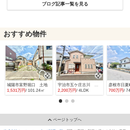
ブログ記事一覧を見る
おすすめ物件
城陽市富野堀口 土地
宇治市五ケ庄古川 オーナーチェンジ 中古戸建
彦根市日夏
1,531万円
/ 101.24㎡
2,200万円
/ 4LDK
700万円
/ 7
ページトップへ