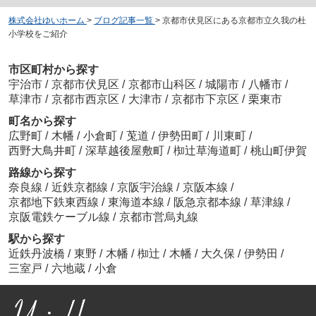
株式会社ゆいホーム
>
ブログ記事一覧
>
京都市伏見区にある京都市立久我の杜
小学校をご紹介
市区町村から探す
宇治市
/
京都市伏見区
/
京都市山科区
/
城陽市
/
八幡市
/
草津市
/
京都市西京区
/
大津市
/
京都市下京区
/
栗東市
町名から探す
広野町
/
木幡
/
小倉町
/
莵道
/
伊勢田町
/
川東町
/
西野大鳥井町
/
深草越後屋敷町
/
椥辻草海道町
/
桃山町伊賀
路線から探す
奈良線
/
近鉄京都線
/
京阪宇治線
/
京阪本線
/
京都地下鉄東西線
/
東海道本線
/
阪急京都本線
/
草津線
/
京阪電鉄ケーブル線
/
京都市営烏丸線
駅から探す
近鉄丹波橋
/
東野
/
木幡
/
椥辻
/
木幡
/
大久保
/
伊勢田
/
三室戸
/
六地蔵
/
小倉