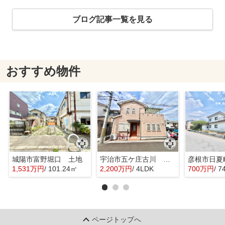
ブログ記事一覧を見る
おすすめ物件
城陽市富野堀口 土地
宇治市五ケ庄古川 オーナーチェンジ 中古戸建
彦根市日夏
1,531万円
/ 101.24㎡
2,200万円
/ 4LDK
700万円
/ 7
ページトップへ