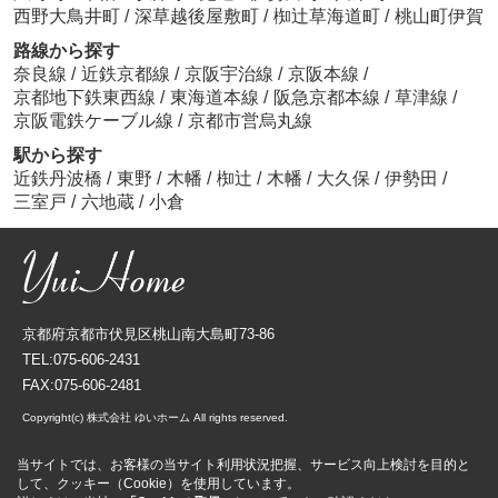
西野大鳥井町
/
深草越後屋敷町
/
椥辻草海道町
/
桃山町伊賀
路線から探す
奈良線
/
近鉄京都線
/
京阪宇治線
/
京阪本線
/
京都地下鉄東西線
/
東海道本線
/
阪急京都本線
/
草津線
/
京阪電鉄ケーブル線
/
京都市営烏丸線
駅から探す
近鉄丹波橋
/
東野
/
木幡
/
椥辻
/
木幡
/
大久保
/
伊勢田
/
三室戸
/
六地蔵
/
小倉
京都府京都市伏見区桃山南大島町73-86
TEL:075-606-2431
FAX:075-606-2481
Copyright(c) 株式会社 ゆいホーム All rights reserved.
当サイトでは、お客様の当サイト利用状況把握、サービス向上検討を目的と
して、クッキー（Cookie）を使用しています。