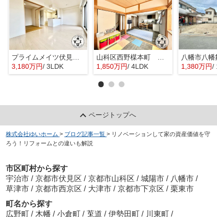
プライムメイツ伏見丹波橋
山科区西野楳本町 中古戸建
八幡市八幡
3,180万円
/ 3LDK
1,850万円
/ 4LDK
1,380万円
/
ページトップへ
株式会社ゆいホーム
>
ブログ記事一覧
>
リノベーションして家の資産価値を守
ろう！リフォームとの違いも解説
市区町村から探す
宇治市
/
京都市伏見区
/
京都市山科区
/
城陽市
/
八幡市
/
草津市
/
京都市西京区
/
大津市
/
京都市下京区
/
栗東市
町名から探す
広野町
/
木幡
/
小倉町
/
莵道
/
伊勢田町
/
川東町
/