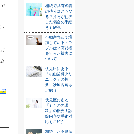
とで
相続で共有名義
の持分はどうな
る？片方が他界
した場合の手続
系・
きも解説
不動産売却で増
加しているトラ
ブルは？高齢者
設け
を狙った被害に
ついて...
上さ
伏見区にある
「桃山歯科クリ
ニック」の概
要！診療内容も
ご紹介
・デ
伏見区にある
「ももの木眼
科」の概要！診
療内容や手術対
応もご紹介
相続した不動産