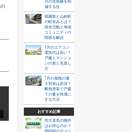
月の光熱費を削
域の
減する住...
祇園祭と山鉾町
の町並みとは？
保全活動と地域
コミュニティの
関係を解説
7月のエアコン
電気代は高い？
戸建とマンショ
ンの差と見直し
方
7月の屋根の暑
さ対策は必須？
断熱塗装で戸建
ての夏を快適に
する方法
おすすめ記事
売主直売の物件
はお得なのか？
契約時のデメリ