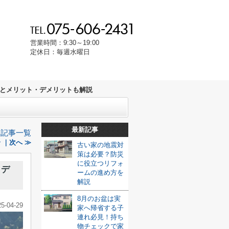
営業時間：9:30～19:00
定休日：毎週水曜日
とメリット・デメリットも解説
最新記事
記事一覧
｜次へ ≫
古い家の地震対
策は必要？防災
に役立つリフォ
・デ
ームの進め方を
解説
8月のお盆は実
25-04-29
家へ帰省する子
連れ必見！持ち
物チェックで家