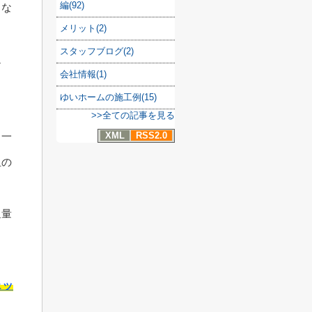
編(92)
るな
メリット(2)
スタッフブログ(2)
通
会社情報(1)
ゆいホームの施工例(15)
>>全ての記事を見る
XML
RSS2.0
る一
担の
通量
ェッ