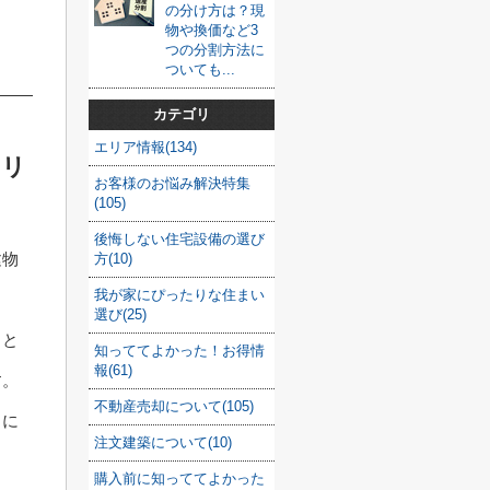
の分け方は？現
物や換価など3
つの分割方法に
ついても...
カテゴリ
エリア情報(134)
メリ
お客様のお悩み解決特集
(105)
後悔しない住宅設備の選び
建物
方(10)
我が家にぴったりな住まい
選び(25)
こと
知っててよかった！お得情
報(61)
す。
不動産売却について(105)
向に
注文建築について(10)
購入前に知っててよかった