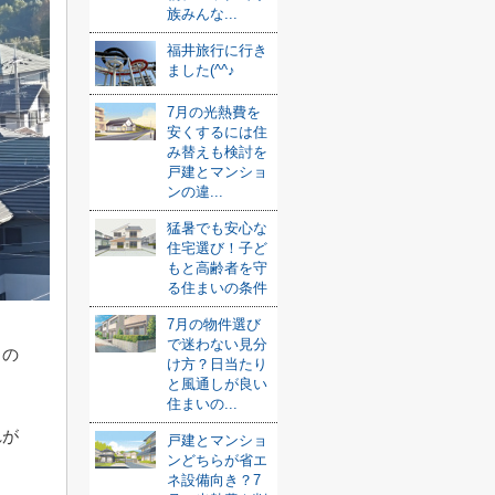
族みんな...
福井旅行に行き
ました(^^♪
7月の光熱費を
安くするには住
み替えも検討を
戸建とマンショ
ンの違...
猛暑でも安心な
住宅選び！子ど
もと高齢者を守
る住まいの条件
7月の物件選び
で迷わない見分
るの
け方？日当たり
と風通しが良い
住まいの...
れが
戸建とマンショ
ンどちらが省エ
。
ネ設備向き？7