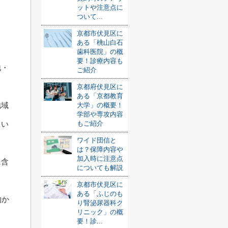
ットや注意点に
ついて...
京都市伏見区に
ある「桃山白石
歯科医院」の概
要！診療内容も
地・
ご紹介
京都府伏見区に
ある「京都教育
地域
大学」の概要！
学部や専攻内容
もご紹介
てい
ワイド団信と
は？保障内容や
加入時に注意点
に含
についても解説
京都市伏見区に
ある「ふじのも
的か
り腎泌尿器科ク
リニック」の概
要！診...