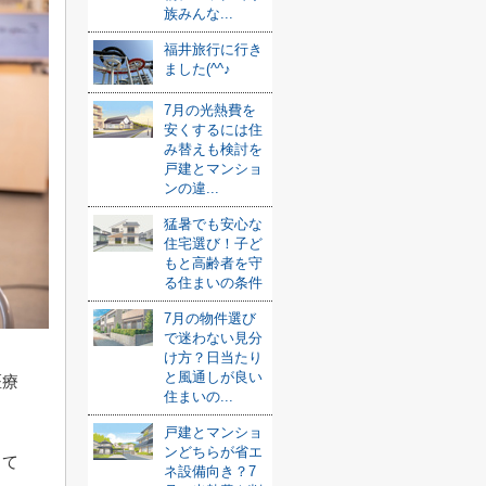
族みんな...
福井旅行に行き
ました(^^♪
7月の光熱費を
安くするには住
み替えも検討を
戸建とマンショ
ンの違...
猛暑でも安心な
住宅選び！子ど
もと高齢者を守
る住まいの条件
7月の物件選び
で迷わない見分
け方？日当たり
と風通しが良い
医療
住まいの...
戸建とマンショ
ンどちらが省エ
して
ネ設備向き？7