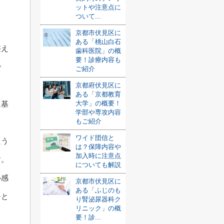
ットや注意点に
ついて...
京都市伏見区に
ある「桃山白石
整え
歯科医院」の概
要！診療内容も
で
ご紹介
京都府伏見区に
ある「京都教育
大学」の概要！
に基
学部や専攻内容
もご紹介
ワイド団信と
たう
は？保障内容や
加入時に注意点
す。
についても解説
心感
京都市伏見区に
ある「ふじのも
ひと
り腎泌尿器科ク
リニック」の概
要！診...