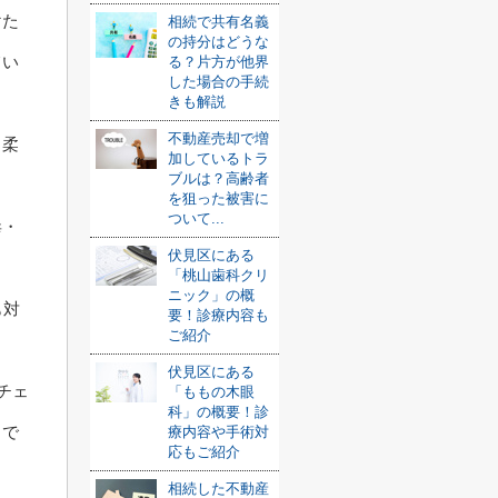
けた
相続で共有名義
の持分はどうな
てい
る？片方が他界
した場合の手続
きも解説
不動産売却で増
も柔
加しているトラ
ブルは？高齢者
を狙った被害に
ついて...
毒・
伏見区にある
「桃山歯科クリ
ニック」の概
も対
要！診療内容も
ご紹介
伏見区にある
チェ
「ももの木眼
科」の概要！診
クで
療内容や手術対
応もご紹介
相続した不動産