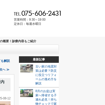
営業時間：9:30～19:00
定休日：毎週水曜日
の概要！診療内容もご紹介
最新記事
ても解説
古い家の地震対
次へ ≫
策は必要？防災
に役立つリフォ
ームの進め方を
療内
解説
8月のお盆は実
家へ帰省する子
25-08-12
連れ必見！持ち
物チェックで家