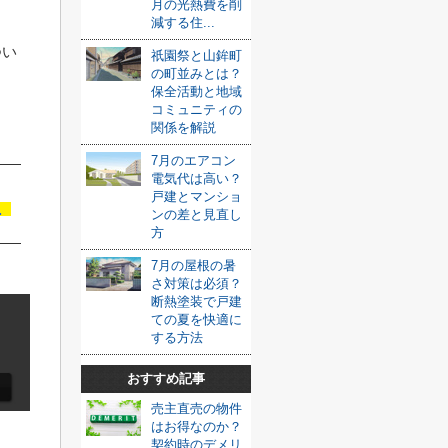
月の光熱費を削
減する住...
つい
祇園祭と山鉾町
の町並みとは？
保全活動と地域
コミュニティの
関係を解説
7月のエアコン
電気代は高い？
戸建とマンショ
む
ンの差と見直し
方
7月の屋根の暑
さ対策は必須？
断熱塗装で戸建
ての夏を快適に
する方法
おすすめ記事
売主直売の物件
はお得なのか？
契約時のデメリ