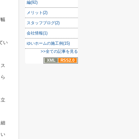
編(92)
ら
メリット(2)
ず幅
スタッフブログ(2)
会社情報(1)
てい
ゆいホームの施工例(15)
>>全ての記事を見る
XML
RSS2.0
、ス
もら
を立
、細
てい