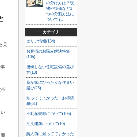
の分け方は？現
物や換価など3
つの分割方法に
と
ついても...
カテゴリ
エリア情報(134)
を見
お客様のお悩み解決特集
(105)
仕事
後悔しない住宅設備の選び
方(10)
我が家にぴったりな住まい
選び(25)
世帯
知っててよかった！お得情
報(61)
てい
不動産売却について(105)
注文建築について(10)
購入前に知っててよかった
可能