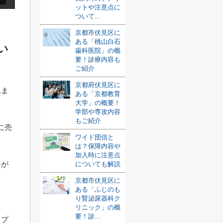
ットや注意点に
ついて...
京都市伏見区に
ある「桃山白石
い
歯科医院」の概
要！診療内容も
ご紹介
京都府伏見区に
れま
ある「京都教育
大学」の概要！
学部や専攻内容
もご紹介
に売
ワイド団信と
は？保障内容や
加入時に注意点
要が
についても解説
京都市伏見区に
ある「ふじのも
り腎泌尿器科ク
リニック」の概
要！診...
イプ