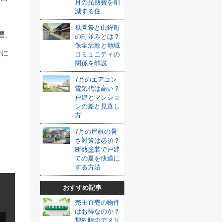
月の光熱費を削
減する住...
祇園祭と山鉾町
層、
の町並みとは？
保全活動と地域
考に
コミュニティの
関係を解説
7月のエアコン
電気代は高い？
戸建とマンショ
ンの差と見直し
方
7月の屋根の暑
さ対策は必須？
断熱塗装で戸建
ての夏を快適に
する方法
おすすめ記事
売主直売の物件
はお得なのか？
契約時のデメリ