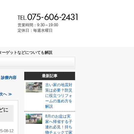
営業時間：9:30～19:00
定休日：毎週水曜日
？ターゲットなどについても解説
最新記事
！診療内容
古い家の地震対
策は必要？防災
次へ ≫
に役立つリフォ
ームの進め方を
解説
どに
8月のお盆は実
家へ帰省する子
連れ必見！持ち
25-08-12
物チェックで家