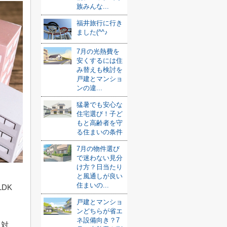
族みんな...
福井旅行に行き
ました(^^♪
7月の光熱費を
安くするには住
み替えも検討を
戸建とマンショ
ンの違...
猛暑でも安心な
住宅選び！子ど
もと高齢者を守
る住まいの条件
7月の物件選び
で迷わない見分
け方？日当たり
と風通しが良い
住まいの...
DK
戸建とマンショ
ンどちらが省エ
ネ設備向き？7
う対