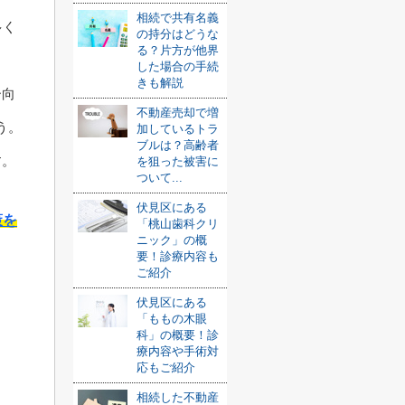
相続で共有名義
多く
の持分はどうな
る？片方が他界
した場合の手続
きも解説
ー向
不動産売却で増
う。
加しているトラ
ブルは？高齢者
す。
を狙った被害に
ついて...
伏見区にある
策を
「桃山歯科クリ
ニック」の概
要！診療内容も
ご紹介
伏見区にある
「ももの木眼
科」の概要！診
療内容や手術対
応もご紹介
相続した不動産