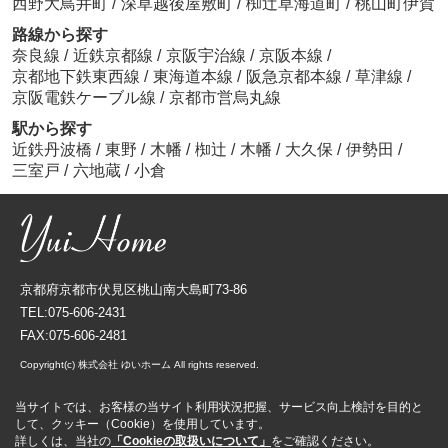
西野大鳥井町
/
深草越後屋敷町
/
椥辻草海道町
/
桃山町伊賀
路線から探す
奈良線
/
近鉄京都線
/
京阪宇治線
/
京阪本線
/
京都地下鉄東西線
/
東海道本線
/
阪急京都本線
/
草津線
/
京阪電鉄ケーブル線
/
京都市営烏丸線
駅から探す
近鉄丹波橋
/
東野
/
木幡
/
椥辻
/
木幡
/
大久保
/
伊勢田
/
三室戸
/
六地蔵
/
小倉
京都府京都市伏見区桃山南大島町73-86
TEL:075-606-2431
FAX:075-606-2481
Copyright(c) 株式会社 ゆいホーム All rights reserved.
当サイトでは、お客様の当サイト利用状況把握、サービス向上検討を目的と
して、クッキー（Cookie）を使用しています。
詳しくは、当社の
「Cookieの取扱いについて」
をご確認ください。