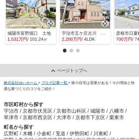
城陽市富野堀口 土地
宇治市五ケ庄古川 オーナーチェンジ 中古戸建
彦根市日夏
1,531万円
/ 101.24㎡
2,200万円
/ 4LDK
700万円
/ 7
ページトップへ
株式会社ゆいホーム
>
ブログ記事一覧
>
狭小住宅は需要がある！その理由と快
適な家づくりのコツをご紹介！
市区町村から探す
宇治市
/
京都市伏見区
/
京都市山科区
/
城陽市
/
八幡市
/
草津市
/
京都市西京区
/
大津市
/
京都市下京区
/
栗東市
町名から探す
広野町
/
木幡
/
小倉町
/
莵道
/
伊勢田町
/
川東町
/