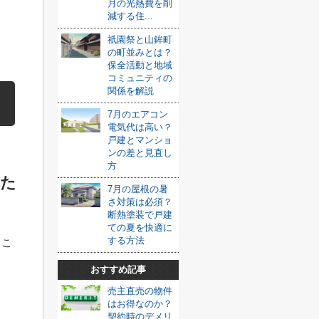
月の光熱費を削
減する住...
さ
祇園祭と山鉾町
の町並みとは？
保全活動と地域
コミュニティの
関係を解説
7月のエアコン
電気代は高い？
戸建とマンショ
ンの差と見直し
方
るた
7月の屋根の暑
さ対策は必須？
断熱塗装で戸建
ての夏を快適に
する方法
るこ
おすすめ記事
売主直売の物件
はお得なのか？
契約時のデメリ