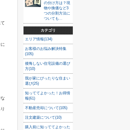
の分け方は？現
物や換価など3
つの分割方法に
ついても...
れて
カテゴリ
エリア情報(134)
者に
お客様のお悩み解決特集
(105)
ま
後悔しない住宅設備の選び
方(10)
我が家にぴったりな住まい
選び(25)
知っててよかった！お得情
管な
報(61)
不動産売却について(105)
あり
注文建築について(10)
購入前に知っててよかった