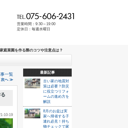
営業時間：9:30～19:00
定休日：毎週水曜日
家庭菜園を作る際のコツや注意点は？
最新記事
記事一覧
次へ ≫
古い家の地震対
策は必要？防災
に役立つリフォ
作る
ームの進め方を
解説
8月のお盆は実
21-10-19
家へ帰省する子
連れ必見！持ち
物チェックで家