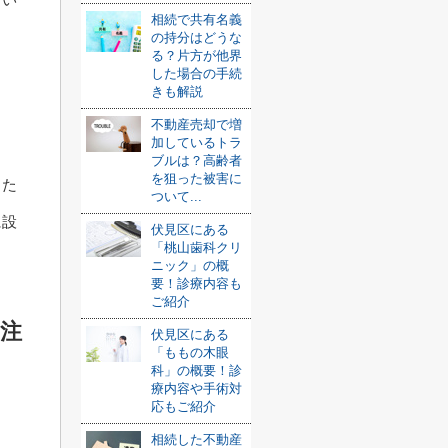
相続で共有名義
の持分はどうな
る？片方が他界
した場合の手続
きも解説
不動産売却で増
加しているトラ
ブルは？高齢者
を狙った被害に
った
ついて...
に設
伏見区にある
「桃山歯科クリ
ニック」の概
要！診療内容も
ご紹介
注
伏見区にある
「ももの木眼
科」の概要！診
療内容や手術対
応もご紹介
相続した不動産