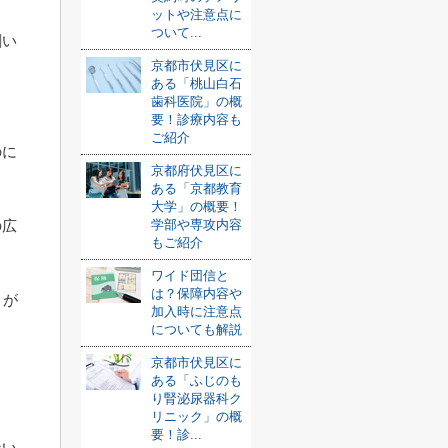
ットや注意点に
ついて...
割い
京都市伏見区に
ある「桃山白石
歯科医院」の概
要！診療内容も
ご紹介
のに
京都府伏見区に
ある「京都教育
大学」の概要！
の広
学部や専攻内容
もご紹介
ワイド団信と
は？保障内容や
とが
加入時に注意点
についても解説
京都市伏見区に
ある「ふじのも
り腎泌尿器科ク
リニック」の概
要！診...
ない