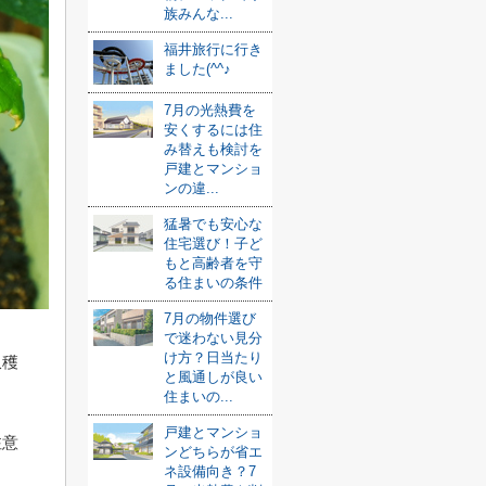
族みんな...
福井旅行に行き
ました(^^♪
7月の光熱費を
安くするには住
み替えも検討を
戸建とマンショ
ンの違...
猛暑でも安心な
住宅選び！子ど
もと高齢者を守
る住まいの条件
7月の物件選び
で迷わない見分
け方？日当たり
収穫
と風通しが良い
住まいの...
戸建とマンショ
注意
ンどちらが省エ
ネ設備向き？7