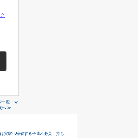
い合
事一覧
マ
へ ≫
8月のお盆は実家へ帰省する子連れ必見！持ち物チェックで家族みんなの負担を減らすコツ