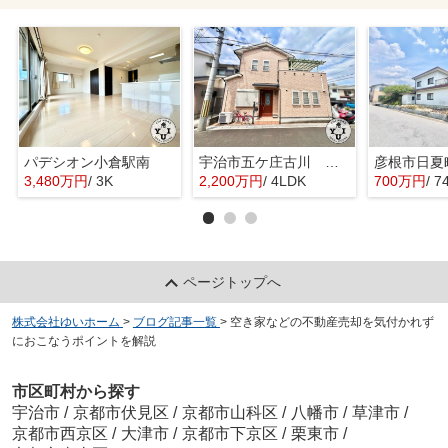
パデシオン小倉駅南
宇治市五ケ庄古川 オーナーチェンジ 中古戸建
彦根市日夏
3,480万円
/ 3K
2,200万円
/ 4LDK
700万円
/ 7
ページトップへ
株式会社ゆいホーム
>
ブログ記事一覧
>
空き家などの不動産売却を気付かれず
におこなうポイントを解説
市区町村から探す
宇治市
/
京都市伏見区
/
京都市山科区
/
八幡市
/
草津市
/
京都市西京区
/
大津市
/
京都市下京区
/
栗東市
/