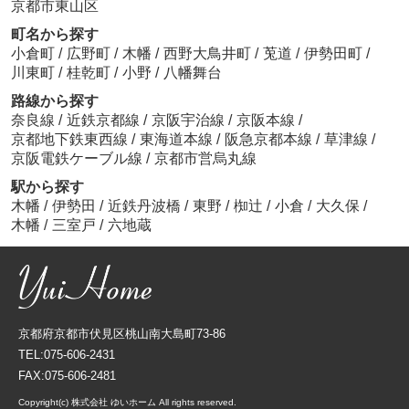
京都市東山区
町名から探す
小倉町
/
広野町
/
木幡
/
西野大鳥井町
/
莵道
/
伊勢田町
/
川東町
/
桂乾町
/
小野
/
八幡舞台
路線から探す
奈良線
/
近鉄京都線
/
京阪宇治線
/
京阪本線
/
京都地下鉄東西線
/
東海道本線
/
阪急京都本線
/
草津線
/
京阪電鉄ケーブル線
/
京都市営烏丸線
駅から探す
木幡
/
伊勢田
/
近鉄丹波橋
/
東野
/
椥辻
/
小倉
/
大久保
/
木幡
/
三室戸
/
六地蔵
京都府京都市伏見区桃山南大島町73-86
TEL:075-606-2431
FAX:075-606-2481
Copyright(c) 株式会社 ゆいホーム All rights reserved.