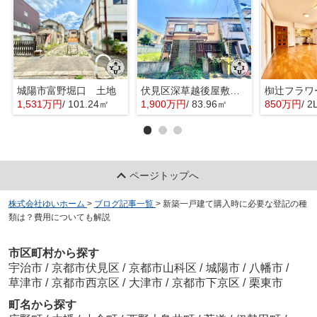
城陽市富野堀口 土地
伏見区深草越後屋敷町 土地
椥辻フラワ
1,531万円
/ 101.24㎡
1,900万円
/ 83.96㎡
850万円
/ 2
ページトップへ
株式会社ゆいホーム
>
ブログ記事一覧
>
新築一戸建て購入時に必要な登記の種
類は？費用についても解説
市区町村から探す
宇治市
/
京都市伏見区
/
京都市山科区
/
城陽市
/
八幡市
/
草津市
/
京都市西京区
/
大津市
/
京都市下京区
/
栗東市
町名から探す