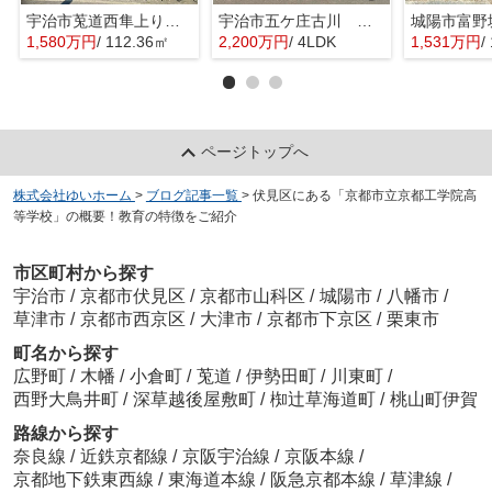
宇治市莵道西隼上り 土地
宇治市五ケ庄古川 オーナーチェンジ 中古戸建
城陽市富野
1,580万円
/ 112.36㎡
2,200万円
/ 4LDK
1,531万円
/
ページトップへ
株式会社ゆいホーム
>
ブログ記事一覧
>
伏見区にある「京都市立京都工学院高
等学校」の概要！教育の特徴をご紹介
市区町村から探す
宇治市
/
京都市伏見区
/
京都市山科区
/
城陽市
/
八幡市
/
草津市
/
京都市西京区
/
大津市
/
京都市下京区
/
栗東市
町名から探す
広野町
/
木幡
/
小倉町
/
莵道
/
伊勢田町
/
川東町
/
西野大鳥井町
/
深草越後屋敷町
/
椥辻草海道町
/
桃山町伊賀
路線から探す
奈良線
/
近鉄京都線
/
京阪宇治線
/
京阪本線
/
京都地下鉄東西線
/
東海道本線
/
阪急京都本線
/
草津線
/