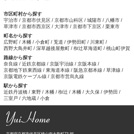
市区町村から探す
宇治市
/
京都市伏見区
/
京都市山科区
/
城陽市
/
八幡市
/
草津市
/
京都市西京区
/
大津市
/
京都市下京区
/
栗東市
町名から探す
広野町
/
木幡
/
小倉町
/
莵道
/
伊勢田町
/
川東町
/
西野大鳥井町
/
深草越後屋敷町
/
椥辻草海道町
/
桃山町伊賀
路線から探す
奈良線
/
近鉄京都線
/
京阪宇治線
/
京阪本線
/
京都地下鉄東西線
/
東海道本線
/
阪急京都本線
/
草津線
/
京阪電鉄ケーブル線
/
京都市営烏丸線
駅から探す
近鉄丹波橋
/
東野
/
木幡
/
椥辻
/
木幡
/
大久保
/
伊勢田
/
三室戸
/
六地蔵
/
小倉
京都府京都市伏見区桃山南大島町73-86