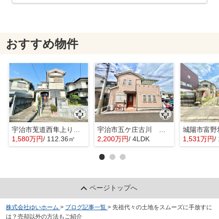
おすすめ物件
宇治市莵道西隼上り 土地
宇治市五ケ庄古川 オーナーチェンジ 中古戸建
城陽市富野
1,580万円
/ 112.36㎡
2,200万円
/ 4LDK
1,531万円
/
ページトップへ
株式会社ゆいホーム
>
ブログ記事一覧
>
先祖代々の土地をスムーズに手放すに
は？売却以外の方法もご紹介