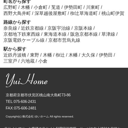
町名から探す
広野町
/
木幡
/
小倉町
/
莵道
/
伊勢田町
/
川東町
/
西野大鳥井町
/
深草越後屋敷町
/
椥辻草海道町
/
桃山町伊賀
路線から探す
奈良線
/
近鉄京都線
/
京阪宇治線
/
京阪本線
/
京都地下鉄東西線
/
東海道本線
/
阪急京都本線
/
草津線
/
京阪電鉄ケーブル線
/
京都市営烏丸線
駅から探す
近鉄丹波橋
/
東野
/
木幡
/
椥辻
/
木幡
/
大久保
/
伊勢田
/
三室戸
/
六地蔵
/
小倉
京都府京都市伏見区桃山南大島町73-86
TEL:075-606-2431
FAX:075-606-2481
Copyright(c) 株式会社 ゆいホーム All rights reserved.