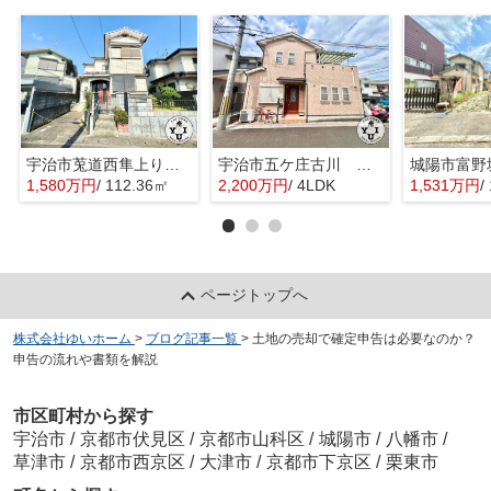
宇治市莵道西隼上り 土地
宇治市五ケ庄古川 オーナーチェンジ 中古戸建
城陽市富野
1,580万円
/ 112.36㎡
2,200万円
/ 4LDK
1,531万円
/
ページトップへ
株式会社ゆいホーム
>
ブログ記事一覧
>
土地の売却で確定申告は必要なのか？
申告の流れや書類を解説
市区町村から探す
宇治市
/
京都市伏見区
/
京都市山科区
/
城陽市
/
八幡市
/
草津市
/
京都市西京区
/
大津市
/
京都市下京区
/
栗東市