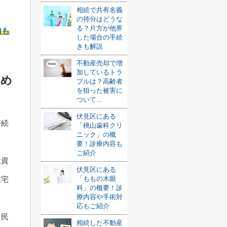
相続で共有名義
の持分はどうな
る？片方が他界
由も
した場合の手続
きも解説
不動産売却で増
加しているトラ
ため
ブルは？高齢者
を狙った被害に
ついて...
伏見区にある
手続
「桃山歯科クリ
ニック」の概
要！診療内容も
ご紹介
投資
伏見区にある
住宅
「ももの木眼
科」の概要！診
療内容や手術対
応もご紹介
、民
相続した不動産