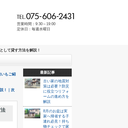
営業時間：9:30～19:00
定休日：毎週水曜日
として貸す方法を解説！
最新記事
違いもご紹
古い家の地震対
策は必要？防災
説！｜次
に役立つリフォ
ームの進め方を
解説
方法
8月のお盆は実
家へ帰省する子
連れ必見！持ち
物チェックで家