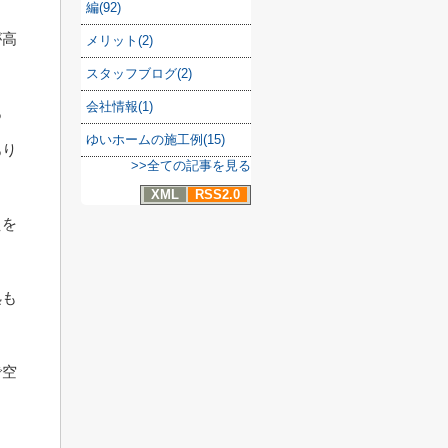
編(92)
が高
メリット(2)
スタッフブログ(2)
会社情報(1)
あ
ゆいホームの施工例(15)
あり
>>全ての記事を見る
XML
RSS2.0
えを
処も
で空