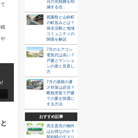
月の光熱費を削
して
減する住...
祇園祭と山鉾町
の町並みとは？
が残
保全活動と地域
コミュニティの
きや
関係を解説
7月のエアコン
電気代は高い？
戸建とマンショ
ンの差と見直し
方
7月の屋根の暑
さ対策は必須？
断熱塗装で戸建
ての夏を快適に
する方法
おすすめ記事
こと
売主直売の物件
はお得なのか？
契約時のデメリ