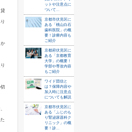
ットや注意点に
ついて...
に貸
京都市伏見区に
あり
ある「桃山白石
歯科医院」の概
要！診療内容も
ご紹介
るか
京都府伏見区に
ある「京都教育
大学」の概要！
たり
学部や専攻内容
もご紹介
ワイド団信と
の切
は？保障内容や
加入時に注意点
についても解説
京都市伏見区に
は、
ある「ふじのも
り腎泌尿器科ク
した
リニック」の概
要！診...