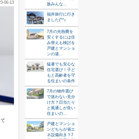
23-06-13
族みんな...
福井旅行に行き
ました(^^♪
7月の光熱費を
安くするには住
み替えも検討を
戸建とマンショ
ンの違...
猛暑でも安心な
住宅選び！子ど
もと高齢者を守
る住まいの条件
7月の物件選び
で迷わない見分
け方？日当たり
と風通しが良い
住まいの...
して
戸建とマンショ
ンどちらが省エ
ネ設備向き？7