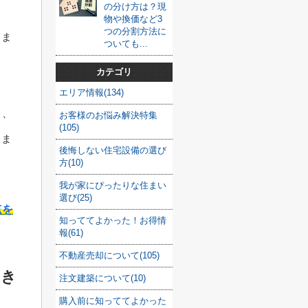
の分け方は？現
物や換価など3
つの分割方法に
しま
ついても...
ょ
カテゴリ
エリア情報(134)
り、
お客様のお悩み解決特集
(105)
りま
後悔しない住宅設備の選び
方(10)
我が家にぴったりな住まい
選び(25)
点を
知っててよかった！お得情
報(61)
不動産売却について(105)
とき
注文建築について(10)
購入前に知っててよかった