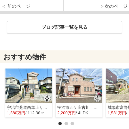
＜ 前のページ
＞次のページ
ブログ記事一覧を見る
おすすめ物件
宇治市莵道西隼上り 土地
宇治市五ケ庄古川 オーナーチェンジ 中古戸建
城陽市富野
1,580万円
/ 112.36㎡
2,200万円
/ 4LDK
1,531万円
/