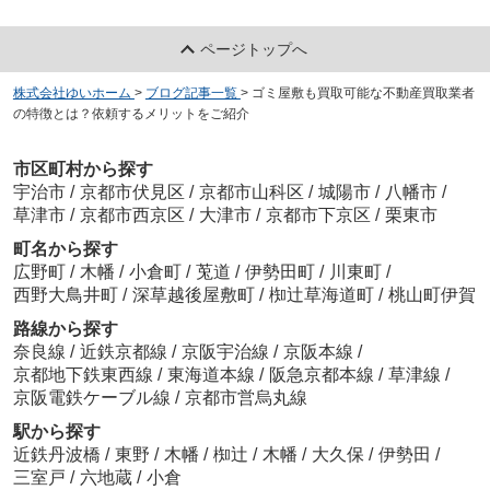
ページトップへ
株式会社ゆいホーム
>
ブログ記事一覧
>
ゴミ屋敷も買取可能な不動産買取業者
の特徴とは？依頼するメリットをご紹介
市区町村から探す
宇治市
/
京都市伏見区
/
京都市山科区
/
城陽市
/
八幡市
/
草津市
/
京都市西京区
/
大津市
/
京都市下京区
/
栗東市
町名から探す
広野町
/
木幡
/
小倉町
/
莵道
/
伊勢田町
/
川東町
/
西野大鳥井町
/
深草越後屋敷町
/
椥辻草海道町
/
桃山町伊賀
路線から探す
奈良線
/
近鉄京都線
/
京阪宇治線
/
京阪本線
/
京都地下鉄東西線
/
東海道本線
/
阪急京都本線
/
草津線
/
京阪電鉄ケーブル線
/
京都市営烏丸線
駅から探す
近鉄丹波橋
/
東野
/
木幡
/
椥辻
/
木幡
/
大久保
/
伊勢田
/
三室戸
/
六地蔵
/
小倉