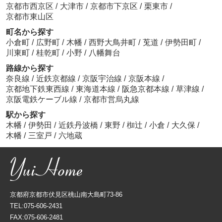
京都市西京区
/
大津市
/
京都市下京区
/
栗東市
/
京都市東山区
町名から探す
小倉町
/
広野町
/
木幡
/
西野大鳥井町
/
莵道
/
伊勢田町
/
川東町
/
桂乾町
/
小野
/
八幡舞台
路線から探す
奈良線
/
近鉄京都線
/
京阪宇治線
/
京阪本線
/
京都地下鉄東西線
/
東海道本線
/
阪急京都本線
/
草津線
/
京阪電鉄ケーブル線
/
京都市営烏丸線
駅から探す
木幡
/
伊勢田
/
近鉄丹波橋
/
東野
/
椥辻
/
小倉
/
大久保
/
木幡
/
三室戸
/
六地蔵
京都府京都市伏見区桃山南大島町73-86
TEL:075-606-2431
FAX:075-606-2481