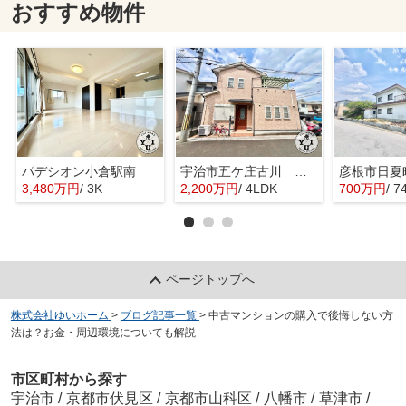
おすすめ物件
パデシオン小倉駅南
宇治市五ケ庄古川 オーナーチェンジ 中古戸建
彦根市日夏
3,480万円
/ 3K
2,200万円
/ 4LDK
700万円
/ 7
ページトップへ
株式会社ゆいホーム
>
ブログ記事一覧
>
中古マンションの購入で後悔しない方
法は？お金・周辺環境についても解説
市区町村から探す
宇治市
/
京都市伏見区
/
京都市山科区
/
八幡市
/
草津市
/