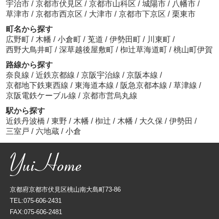
宇治市
/
京都市伏見区
/
京都市山科区
/
城陽市
/
八幡市
/
草津市
/
京都市西京区
/
大津市
/
京都市下京区
/
栗東市
町名から探す
広野町
/
木幡
/
小倉町
/
莵道
/
伊勢田町
/
川東町
/
西野大鳥井町
/
深草越後屋敷町
/
椥辻草海道町
/
桃山町伊賀
路線から探す
奈良線
/
近鉄京都線
/
京阪宇治線
/
京阪本線
/
京都地下鉄東西線
/
東海道本線
/
阪急京都本線
/
草津線
/
京阪電鉄ケーブル線
/
京都市営烏丸線
駅から探す
近鉄丹波橋
/
東野
/
木幡
/
椥辻
/
木幡
/
大久保
/
伊勢田
/
三室戸
/
六地蔵
/
小倉
京都府京都市伏見区桃山南大島町73-86
TEL:075-606-2431
FAX:075-606-2481