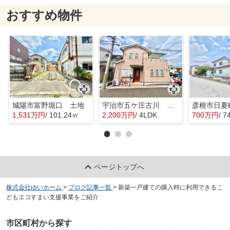
おすすめ物件
城陽市富野堀口 土地
宇治市五ケ庄古川 オーナーチェンジ 中古戸建
彦根市日夏
1,531万円
/ 101.24㎡
2,200万円
/ 4LDK
700万円
/ 7
ページトップへ
株式会社ゆいホーム
>
ブログ記事一覧
>
新築一戸建ての購入時に利用できるこ
どもエコすまい支援事業をご紹介
市区町村から探す