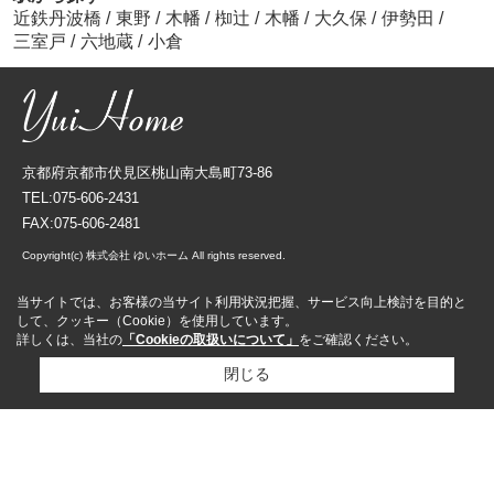
近鉄丹波橋
/
東野
/
木幡
/
椥辻
/
木幡
/
大久保
/
伊勢田
/
三室戸
/
六地蔵
/
小倉
京都府京都市伏見区桃山南大島町73-86
TEL:075-606-2431
FAX:075-606-2481
Copyright(c) 株式会社 ゆいホーム All rights reserved.
当サイトでは、お客様の当サイト利用状況把握、サービス向上検討を目的と
して、クッキー（Cookie）を使用しています。
詳しくは、当社の
「Cookieの取扱いについて」
をご確認ください。
閉じる
資料請求
来店予約
売却査定依頼