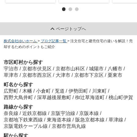
ページトップへ
株式会社ゆいホーム
>
ブログ記事一覧
>
注文住宅と建売住宅の違いを解説！売
却するためのポイントもご紹介
市区町村から探す
宇治市
/
京都市伏見区
/
京都市山科区
/
城陽市
/
八幡市
/
草津市
/
京都市西京区
/
大津市
/
京都市下京区
/
栗東市
町名から探す
広野町
/
木幡
/
小倉町
/
莵道
/
伊勢田町
/
川東町
/
西野大鳥井町
/
深草越後屋敷町
/
椥辻草海道町
/
桃山町伊賀
路線から探す
奈良線
/
近鉄京都線
/
京阪宇治線
/
京阪本線
/
京都地下鉄東西線
/
東海道本線
/
阪急京都本線
/
草津線
/
京阪電鉄ケーブル線
/
京都市営烏丸線
駅から探す