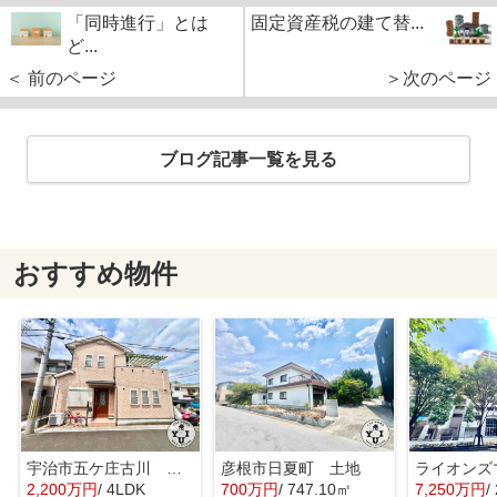
「同時進行」とは
固定資産税の建て替...
ど...
＜ 前のページ
＞次のページ
ブログ記事一覧を見る
おすすめ物件
宇治市五ケ庄古川 オーナーチェンジ 中古戸建
彦根市日夏町 土地
2,200万円
/ 4LDK
700万円
/ 747.10㎡
7,250万円
/