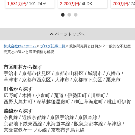
1,531万円
/ 101.24㎡
2,200万円
/ 4LDK
700万円
/ 7
ページトップへ
株式会社ゆいホーム
>
ブログ記事一覧
>
親族間売買とは何か？一般的な不動産
売買との違いと適正価格も解説！
市区町村から探す
宇治市
/
京都市伏見区
/
京都市山科区
/
城陽市
/
八幡市
/
草津市
/
京都市西京区
/
大津市
/
京都市下京区
/
栗東市
町名から探す
広野町
/
木幡
/
小倉町
/
莵道
/
伊勢田町
/
川東町
/
西野大鳥井町
/
深草越後屋敷町
/
椥辻草海道町
/
桃山町伊賀
路線から探す
奈良線
/
近鉄京都線
/
京阪宇治線
/
京阪本線
/
京都地下鉄東西線
/
東海道本線
/
阪急京都本線
/
草津線
/
京阪電鉄ケーブル線
/
京都市営烏丸線