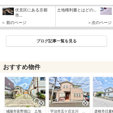
伏見区にある京都
土地権利書とはどの...
市...
＜ 前のページ
＞次のページ
ブログ記事一覧を見る
おすすめ物件
城陽市富野堀口 土地
宇治市五ケ庄古川 オーナーチェンジ 中古戸建
彦根市日夏