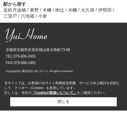
駅から探す
近鉄丹波橋
/
東野
/
木幡
/
椥辻
/
木幡
/
大久保
/
伊勢田
/
三室戸
/
六地蔵
/
小倉
京都府京都市伏見区桃山南大島町73-86
TEL:075-606-2431
FAX:075-606-2481
Copyright(c) 株式会社 ゆいホーム All rights reserved.
当サイトでは、お客様の当サイト利用状況把握、サービス向上検討を目的と
して、クッキー（Cookie）を使用しています。
詳しくは、当社の
「Cookieの取扱いについて」
をご確認ください。
閉じる
資料請求
来店予約
売却査定依頼